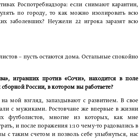
тивах Роспотребнадзора: если снимают карантин,
улять по городу, то как можно изолировать всю
ких заболевших? Неужели 22 игрока заразят всю
листов – пусть остаются дома. Остальные спокойно
ова», игравших против «Сочи», находится в поле
сборной России, в котором вы работаете?
на мой взгляд, запаздывают с развитием. В свое
рали с мужиками. Ростовчане же впервые в жизни
ых футболистов, многие из которых, как мне
грать, и после поражения 1:10 чему-то радовались в
ы с таким счетом и позволь себе улыбнуться, нас