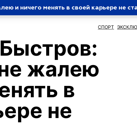
лею и ничего менять в своей карьере не ст
СПОРТ
ЭКСКЛЮ
Быстров:
 не жалею
енять в
ьере не