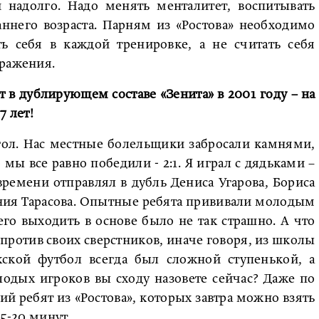
 надолго. Надо менять менталитет, воспитывать
ннего возраста. Парням из «Ростова» необходимо
ь себя в каждой тренировке, а не считать себя
оражения.
т в дублирующем составе «Зенита» в 2001 году – на
7 лет!
 гол. Нас местные болельщики забросали камнями,
 мы все равно победили - 2:1. Я играл с дядьками –
емени отправлял в дубль Дениса Угарова, Бориса
ния Тарасова. Опытные ребята прививали молодым
го выходить в основе было не так страшно. А что
против своих сверстников, иначе говоря, из школы
ской футбол всегда был сложной ступенькой, а
лодых игроков вы сходу назовете сейчас? Даже по
й ребят из «Ростова», которых завтра можно взять
15-20 минут.