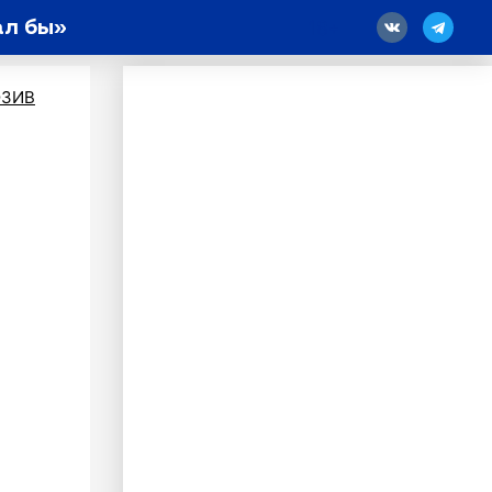
ал бы»
18
ЗИВ