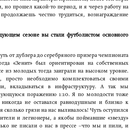
, но прошел какой-то период, и я через работу на
 продолжаешь честно трудиться, вознаграждение
едующем сезоне вы стали футболистом основного
 путь от дублера до серебряного призера чемпионата
тогда «Зенит» был ориентирован на собственных
се из молодых тогда заиграли на высоком уровне.
, просто необходимо комплектоваться своими
ии, вкладываться в инфраструктуру. А так мы
дующуюся поражению 1:10. Я по молодости тоже
 никогда не оставался равнодушным и близко к
 сколько грязи на нас выливалось! Чуть оступился
дители и легионеры, а якобы поймавшие «звезду»
ько не писали о нас в прессе –что мы и пили, и