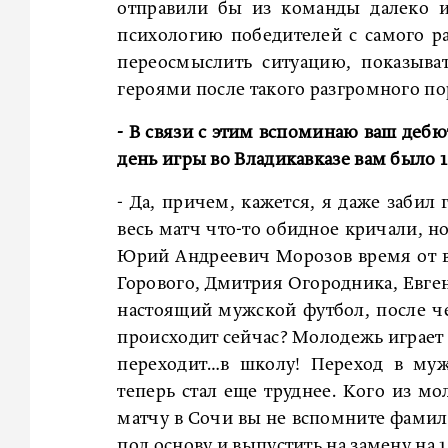
отправили бы из команды далеко и
психологию победителей с самого ра
переосмыслить ситуацию, показыват
героями после такого разгромного п
- В связи с этим вспоминаю ваш дебю
день игры во Владикавказе вам было 1
- Да, причем, кажется, я даже забил
весь матч что-то обидное кричали, но
Юрий Андреевич Морозов время от вр
Горового, Дмитрия Огородника, Евге
настоящий мужской футбол, после че
происходит сейчас? Молодежь играет 
переходит…в школу! Переход в муж
теперь стал еще труднее. Кого из мо
матчу в Сочи вы не вспомните фамили
под основу и выпустить на замену на 