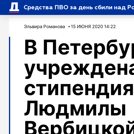
Средства ПВО за день сбили над Р
Эльвира Романова
15 ИЮНЯ 2020 14:22
В Петербу
учрежден
стипендия
Людмилы
Вербицко