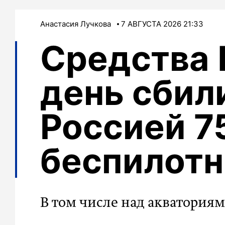
Анастасия Лучкова
7 АВГУСТА 2026 21:33
Средства 
день сбил
Россией 7
беспилотн
В том числе над акватория