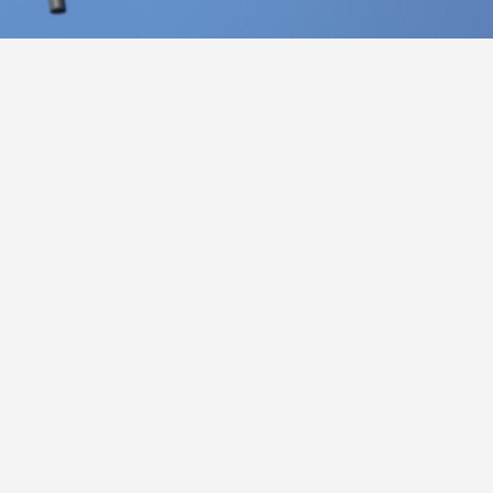
ик»
украинских БПЛА. Подробности рассказали в
 до 20:00 по московскому времени дежурными
чтожены 75 украинских беспилотных летательных
риториями Белгородской, Брянской, Воронежской,
 – сказано в сообщении военного ведомства.