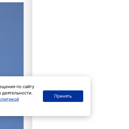
ещения по сайту
й деятельности.
Принять
олитикой