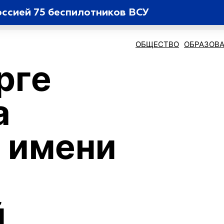
оссией 75 беспилотников ВСУ
ОБЩЕСТВО
ОБРАЗОВ
рге
а
 имени
й