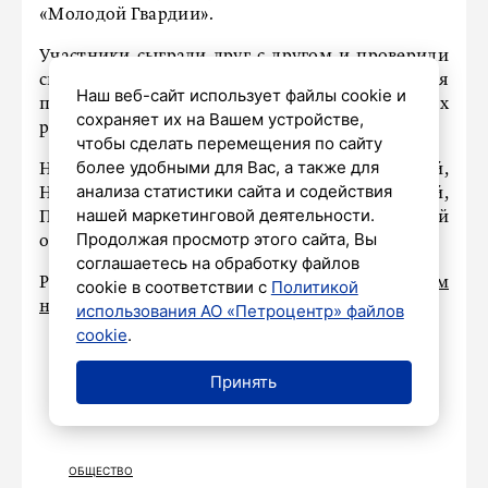
«Молодой Гвардии».
Участники сыграли друг с другом и проверили
свои силы на льду. Завтра соревнования
Наш веб-сайт использует файлы cookie и
продолжатся с участием команд из других
сохраняет их на Вашем устройстве,
регионов России.
чтобы сделать перемещения по сайту
более удобными для Вас, а также для
На лёд выйдут представители Ленинградской,
анализа статистики сайта и содействия
Нижегородской, Новгородской, Оренбургской,
нашей маркетинговой деятельности.
Псковской, Ростовской и Свердловской
Продолжая просмотр этого сайта, Вы
областей.
соглашаетесь на обработку файлов
Ранее Форвард СКА
назвал хоккей спортом
cookie в соответствии с
Политикой
номер один
в России.
использования АО «Петроцентр» файлов
cookie
.
Принять
ОБЩЕСТВО