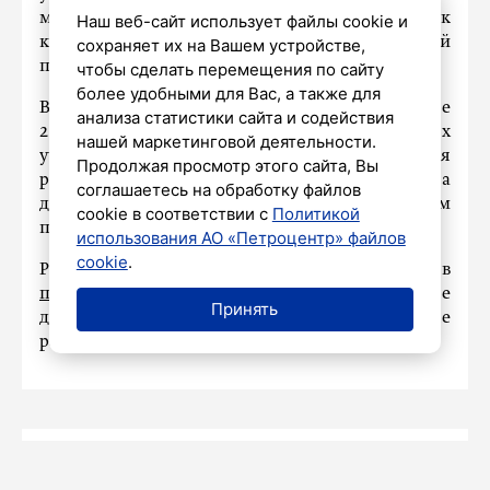
материалами и заданиями, благодаря чему к
Наш веб-сайт использует файлы cookie и
каждому ребенку может быть индивидуальный
сохраняет их на Вашем устройстве,
подход.
чтобы сделать перемещения по сайту
более удобными для Вас, а также для
В настоящее время порталом пользуются более
анализа статистики сайта и содействия
2 тысяч учителей и 159 образовательных
нашей маркетинговой деятельности.
учреждений. Особенно он востребован для
Продолжая просмотр этого сайта, Вы
работы с детьми, которые находятся на
соглашаетесь на обработку файлов
дистанционном обучении по медицинским
cookie в соответствии с
Политикой
показаниям.
использования АО «Петроцентр» файлов
cookie
.
Ранее губернатор Петербурга Александр Беглов
прокомментировал
введенные в городе
Принять
дополнительные меры по профилактике
распространения коронавирусной инфекции.
Карина
НАШ
6 АВГУСТА 2026
19:43
Пастухова
ГОРОД