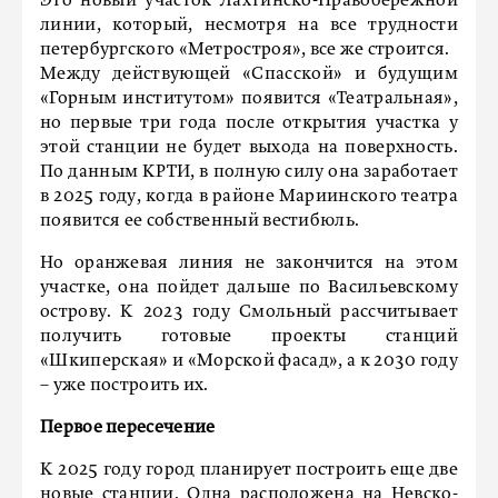
Это новый участок Лахтинско-Правобережной
линии, который, несмотря на все трудности
петербургского «Метростроя», все же строится.
Между действующей «Спасской» и будущим
«Горным институтом» появится «Театральная»,
но первые три года после открытия участка у
этой станции не будет выхода на поверхность.
По данным КРТИ, в полную силу она заработает
в 2025 году, когда в районе Мариинского театра
появится ее собственный вестибюль.
Но оранжевая линия не закончится на этом
участке, она пойдет дальше по Васильевскому
острову. К 2023 году Смольный рассчитывает
получить готовые проекты станций
«Шкиперская» и «Морской фасад», а к 2030 году
– уже построить их.
Первое пересечение
К 2025 году город планирует построить еще две
новые станции. Одна расположена на Невско-