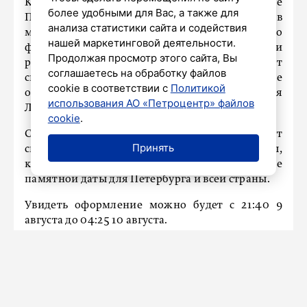
Как сообщили в официальном канале
более удобными для Вас, а также для
Правительства Санкт-Петербурга в
анализа статистики сайта и содействия
мессенджере МАХ, телебашня Петербургского
нашей маркетинговой деятельности.
филиала Российской телевизионной и
Продолжая просмотр этого сайта, Вы
радиовещательной сети (РТРС) получит
соглашаетесь на обработку файлов
специальное архитектурно-художественное
cookie в соответствии с
Политикой
оформление в честь Дня окончания
использования АО «Петроцентр» файлов
Ленинградской битвы.
cookie
.
С помощью подсветки на башне воссоздадут
Принять
световую ленту Ленинградской Победы,
которая должна подчеркнуть значение
памятной даты для Петербурга и всей страны.
Увидеть оформление можно будет с 21:40 9
августа до 04:25 10 августа.
Ранее Беглов рассказал о
проведении акции
«Лучи Победы»
в Петербурге.