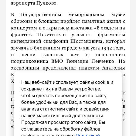
аэропорта Пулково.
В Государственном мемориальном музее
обороны и блокады пройдет памятная акция с
концертом и открытием выставки «В осаде и на
фронте». Посетители услышат фрагменты
легендарной симфонии Шостаковича, которая
звучала в блокадном городе 9 августа 1942 года,
и песни военных лет в исполнении
подполковника ВМФ Геннадия Левченко. На
экспозиции представлены плакаты Анатолия
Казанцева и окопные зарисовки Александра
Харшака, созданные прямо на передовой.
Наш веб-сайт использует файлы cookie и
сохраняет их на Вашем устройстве,
Петропавловская крепость проведет
чтобы сделать перемещения по сайту
бесплатную экскурсию «Блокадная повесть»,
более удобными для Вас, а также для
где гостям расскажут о роли твердыни в
анализа статистики сайта и содействия
обороне города и жизни людей в те суровые 1127
нашей маркетинговой деятельности.
дней битвы, которую историки называют
Продолжая просмотр этого сайта, Вы
«малой Великой Отечественной войной».
соглашаетесь на обработку файлов
cookie в соответствии с
Политикой