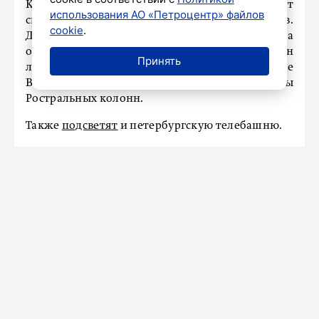
Кульминацией вечерней программы станет
использования АО «Петроцентр» файлов
специальная подсветка городских переправ.
cookie
.
Дворцовый, Троицкий мосты и мост Бетанкура
окрасятся в оливковый и зеленый цвета — в тон
Принять
ленты Ленинградской Победы, а на Стрелке
Васильевского острова зажгут факелы
Ростральных колонн.
Также
подсветят
и петербургскую телебашню.
ПРОИСШЕСТВИЯ
Трех бизнесменов Петербурга и
Ленобласти оштрафовали за
пластинки со снюсом
Сегодня в 07:12
Новости СМИ2