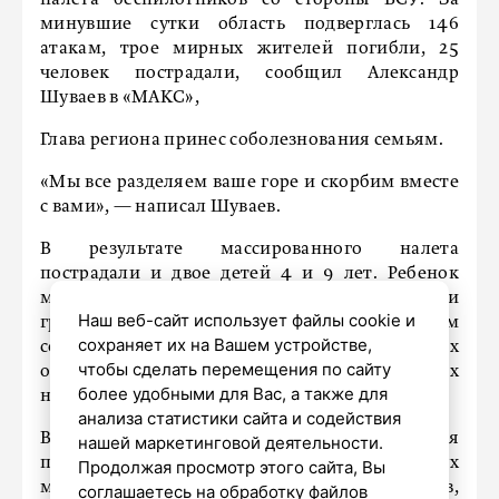
минувшие сутки область подверглась 146
атакам, трое мирных жителей погибли, 25
человек пострадали, сообщил Александр
Шуваев в «МАКС»,
Глава региона принес соболезнования семьям.
«Мы все разделяем ваше горе и скорбим вместе
с вами», — написал Шуваев.
В результате массированного налета
пострадали и двое детей 4 и 9 лет. Ребенок
младшего возраста с осколочными ранениями
Наш веб-сайт использует файлы cookie и
грудной клетки госпитализирован в тяжелом
сохраняет их на Вашем устройстве,
состоянии средней степени, еще 13 взрослых
чтобы сделать перемещения по сайту
остаются в больницах, причем один из раненых
более удобными для Вас, а также для
находится в крайне тяжелом состоянии.
анализа статистики сайта и содействия
Во время атаки произошли возгорания
нашей маркетинговой деятельности.
припаркованных автомобилей, двух
Продолжая просмотр этого сайта, Вы
многоквартирных и частного домов,
соглашаетесь на обработку файлов