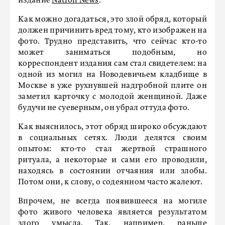
издание
Nation News
.
Как можно догадаться, это злой обряд, который
должен причинить вред тому, кто изображен на
фото. Трудно представить, что сейчас кто-то
может заниматься подобным, но
корреспондент издания сам стал свидетелем: на
одной из могил на Новодевичьем кладбище в
Москве в уже рухнувшей надгробной плите он
заметил карточку с молодой женщиной. Даже
будучи не суеверным, он убрал оттуда фото.
Как выяснилось, этот обряд широко обсуждают
в социальных сетях. Люди делятся своим
опытом: кто-то стал жертвой страшного
ритуала, а некоторые и сами его проводили,
находясь в состоянии отчаяния или злобы.
Потом они, к слову, о содеянном часто жалеют.
Впрочем, не всегда появившееся на могиле
фото живого человека является результатом
злого умысла. Так, например, раньше