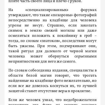
плите часть своего лица и плечо с рукой.
На «специализированных» форумах
утверждают, что такие «похороны» фотографий
непосредственно на кладбище для человека
угрозы не несут. Страшно, если закопать
снимок в землю свежей могилы или даже
осмелиться положить к покойнику в гроб –
тогда, по словам «знатоков», последствия могут
быть ужасны. При этом, подчеркивают они,
такой ритуал для далекого от черной магии
человека может обернуться серьезными
неприятностями для него же самого.
По словам собеседника издания, специалисты в
области белой магии говорят, что трогать
найденные на кладбище фото нежелательно, но
если все же довелось коснуться их, то лучшей
защитой станет отсутствие веры в проклятие.
Если же человек узнал, что недоброжелатели