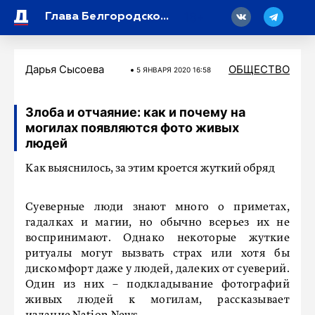
18
Глава Белгородской области опубликовал новые данные о последствиях ночной атаки
Дарья Сысоева
ОБЩЕСТВО
5 ЯНВАРЯ 2020 16:58
Злоба и отчаяние: как и почему на
могилах появляются фото живых
людей
Как выяснилось, за этим кроется жуткий обряд
Суеверные люди знают много о приметах,
гадалках и магии, но обычно всерьез их не
воспринимают. Однако некоторые жуткие
ритуалы могут вызвать страх или хотя бы
дискомфорт даже у людей, далеких от суеверий.
Один из них – подкладывание фотографий
живых людей к могилам, рассказывает