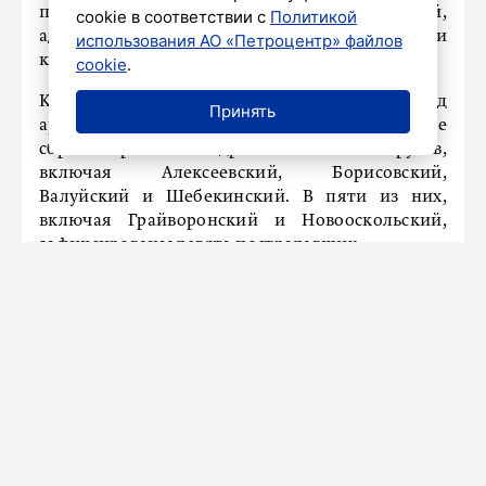
повреждены десятки жилых строений,
cookie в соответствии с
Политикой
административные здания, социальные и
использования АО «Петроцентр» файлов
коммерческие объекты.
cookie
.
Кроме того, в течение суток под
Принять
артиллерийские и авиационные удары, а также
сбросы взрывчатки с дронов попали 20 округов,
включая Алексеевский, Борисовский,
Валуйский и Шебекинский. В пяти из них,
включая Грайворонский и Новооскольский,
зафиксированы девять пострадавших.
Противник применял артиллерию, авиабомбы
и реактивные системы залпового огня, а также
семь раз сбрасывал боеприпасы с коптеров. Тем
не менее, 162 вражеских беспилотника были
сбиты или нейтрализованы за сутки.
Ранее Шуваев
информировал
о первых 13
раненых.