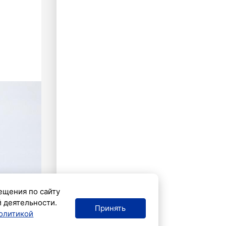
ещения по сайту
й деятельности.
Принять
олитикой