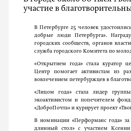
участие в благотворительн
В Петербурге 25 человек удостоили
добрые люди Петербурга». Наград
городских сообществ, органов власт
служба городского Комитета по моло
«Открытием года» стала куратор ц
Центр помогает активистам из раз
вовлечением петербуржцев в благотво
«Лицом года» стала лидер групп
экоактивистом и попечителем фонд
«ДоброПочта» и курирует проект «Тв
В номинации «Перформанс года» за
длинный стол» с участием Ксении