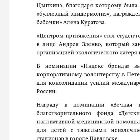
Цыпкина, благодаря которому была 
«буллезный эпидермолиз», награжден
бабочки» Алена Куратова.
«Центром притяжения» стал студенч
в лице Андрея Зленко, который за
организацией экологического лагеря
В номинации «Индекс бренда» выи
корпоративному волонтерству в Пете
для консолидации усилий междунар
России.
Награду в номинации «Вечная ц
благотворительного фонда «Детск
паллиативной медицинской помощью
для детей с тяжелыми неизлечи
стационар в городе Павловске.