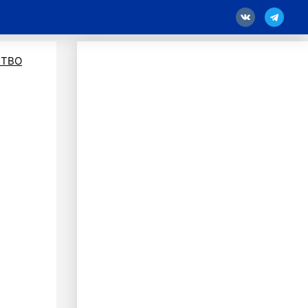
18
ТВО