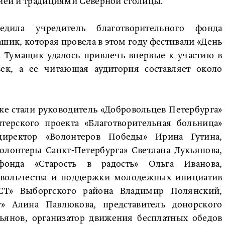
рией и традициями Северной столицы.
дила учредитель благотворительного фонда
ик, которая провела в этом году фестивали «День
 Тумащик удалось привлечь впервые к участию в
век, а ее читающая аудитория составляет около
е стали руководитель «Добровольцев Петербурга»
нтерского проекта «Благотворительная больница»
директор «Волонтеров Победы» Ирина Гутина,
олонтеры Санкт-Петербурга» Светлана Лукьянова,
 фонда «Старость в радость» Ольга Иванова,
ровольчества и поддержки молодежных инициатив
» Выборгского района Владимир Полянский,
» Алина Павлюкова, представитель донорского
ьянов, организатор движения бесплатных обедов