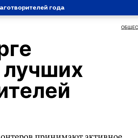
лаготворителей года
ОБЩЕС
рге
 лучших
ителей
олонтеров принимают активное