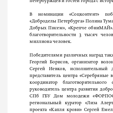
петербуржцев и гостей города с исто
В номинации «Соцконтент» побе
«Доброделы Петербурга» Полина Тумаш
Добрых Писем», «Крепче обниМАЙ».
благотворительности 3 тысяч чело
миллиона человек.
Победителями различных наград такж
Георгий Борисов, организатор воло
Сергей Иевков, исполнительный 
представитель центра «Серебряные в
координатор благотворительного
руководитель центра развития доб
СПб ГБУ Дом молодежи «ФОРПОСТ
региональный куратор «Лиза Алерт
проекта «Капля крови» Сергей Емел