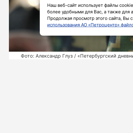
Наш веб-сайт использует файлы cookie
более удобными для Вас, а также для 
Продолжая просмотр этого сайта, Вы с
использования АО «Петроцентр» файло
Фото: Александр Глуз / «Петербургский дневн
Во Фрунзенском районе Ленингра
отношении 17-лтеного подростка, к
заказов одного из маркетплейсов.
Как сообщает пресс-служба ГСУ СК 
человек в период с ноября 2025 года
Софийской улице, украл различные ве
По факту было возбуждено уголовное