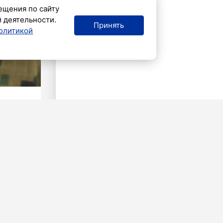
ещения по сайту
й деятельности.
Принять
олитикой