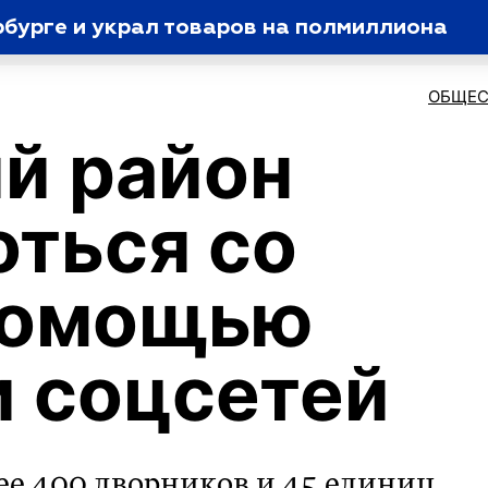
рбурге и украл товаров на полмиллиона
ОБЩЕС
й район
оться со
 помощью
и соцсетей
ее 400 дворников и 45 единиц