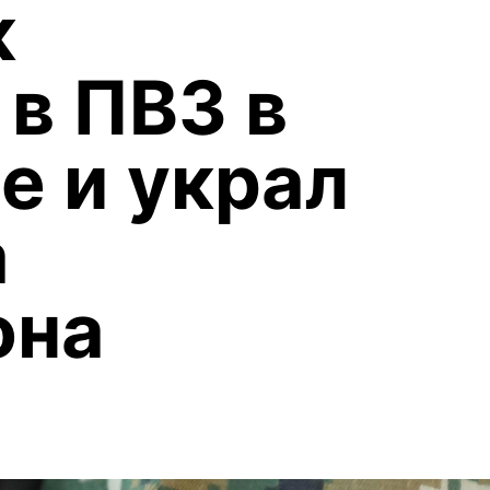
к
 в ПВЗ в
е и украл
а
она