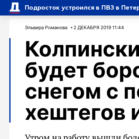
Подросток устроился в ПВЗ в Пете
Эльвира Романова
2 ДЕКАБРЯ 2019 11:44
Колпински
будет бор
снегом с
хештегов 
Утром на работу вышли бол