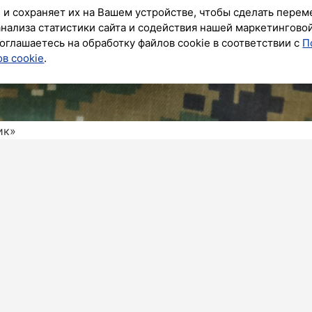
 и сохраняет их на Вашем устройстве, чтобы сделать перем
анализа статистики сайта и содействия нашей маркетингово
оглашаетесь на обработку файлов cookie в соответствии с
П
в cookie
.
ик»
дской области возбуждено уголовное дело в
оторый подозревается в краже из пункта выдачи
РФ по Петербургу, по версии следствия, молодой
 по февраль 2026 года, являясь работником ПВЗ на
щи и технику более чем на 500 тысяч рублей.
 дело по статье «Кража». Фигуранту предъявлено