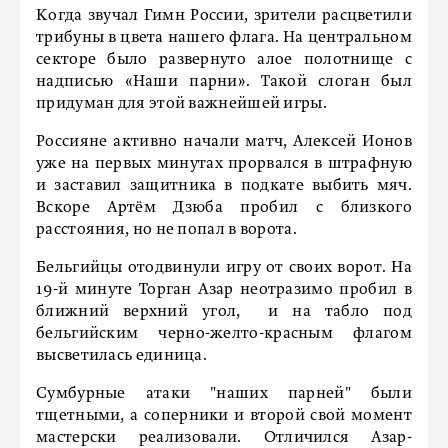
Когда звучал Гимн России, зрители расцветили
трибуны в цвета нашего флага. На центральном
секторе было развернуто алое полотнище с
надписью «Наши парни». Такой слоган был
придуман для этой важнейшей игры.
Россияне активно начали матч, Алексей Ионов
уже на первых минутах прорвался в штрафную
и заставил защитника в подкате выбить мяч.
Вскоре Артём Дзюба пробил с близкого
расстояния, но не попал в ворота.
Бельгийцы отодвинули игру от своих ворот. На
19-й минуте Торган Азар неотразимо пробил в
ближний верхний угол, и на табло под
бельгийским черно-желто-красным флагом
высветилась единица.
Сумбурные атаки "наших парней" были
тщетными, а соперники и второй свой момент
мастерски реализовали. Отличился Азар-