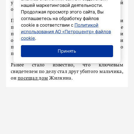
уголовное дело передано в Ленинградский
нашей маркетинговой деятельности.
областной суд.
Продолжая просмотр этого сайта, Вы
соглашаетесь на обработку файлов
Первое слушание назначено на 13 августа и
cookie в соответствии с
Политикой
пройдет в закрытом режиме. В прокуратуре
использования АО «Петроцентр» файлов
подчеркивают, что инкриминируемые статьи
cookie
.
относятся к категории особо тяжких и
предусматривают наказание вплоть до
Принять
пожизненного лишения свободы.
Ранее стало известно, что ключевым
свидетелем по делу стал друг убитого мальчика,
он
посещал дом
Жилкина.
НАШ ГОРОД
Флот Петербурга пополнится
настоящим ледоколом уже в
августе
Сегодня в 09:07