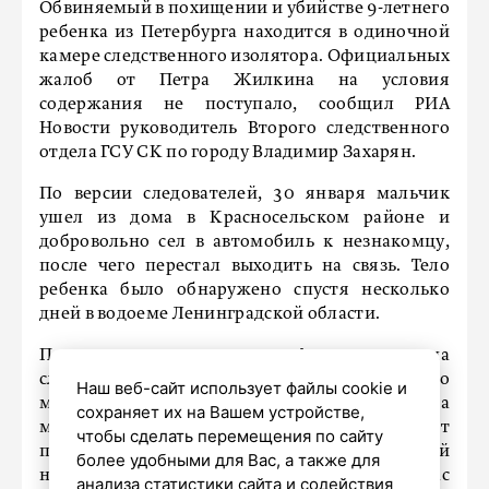
Обвиняемый в похищении и убийстве 9-летнего
ребенка из Петербурга находится в одиночной
камере следственного изолятора. Официальных
жалоб от Петра Жилкина на условия
содержания не поступало, сообщил РИА
Новости руководитель Второго следственного
отдела ГСУ СК по городу Владимир Захарян.
По версии следователей, 30 января мальчик
ушел из дома в Красносельском районе и
добровольно сел в автомобиль к незнакомцу,
после чего перестал выходить на связь. Тело
ребенка было обнаружено спустя несколько
дней в водоеме Ленинградской области.
Подозреваемого задержали 2 февраля, а уже на
следующий день суд отправил 38-летнего
Наш веб-сайт использует файлы cookie и
мужчину под стражу. Помимо убийства
сохраняет их на Вашем устройстве,
малолетнего, Жилкину инкриминируют
чтобы сделать перемещения по сайту
преступления против половой
более удобными для Вас, а также для
неприкосновенности ребенка. Сейчас
анализа статистики сайта и содействия