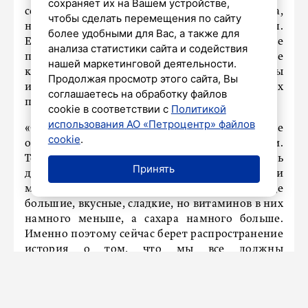
сохраняет их на Вашем устройстве,
сереет, может проявляться заеды в уголках рта,
чтобы сделать перемещения по сайту
нет энергии, человек проснулся и уже устал.
более удобными для Вас, а также для
Если мы имеем сбалансированное, хорошее
анализа статистики сайта и содействия
питание, едим пробиотики, достаточное
нашей маркетинговой деятельности.
количество белка, все витамины
Продолжая просмотр этого сайта, Вы
и микроэлементы можно найти в продуктах
соглашаетесь на обработку файлов
питания, но есть нюанс.
cookie в соответствии с
Политикой
использования АО «Петроцентр» файлов
«Сейчас почва, на которой выращиваются те же
cookie
.
овощи, она может быть обеднена витаминами.
То есть овощи и фрукты не смогут взять
Принять
достаточное количество витаминов. И если
мы говорим, например, про фрукты, они вроде
большие, вкусные, сладкие, но витаминов в них
намного меньше, а сахара намного больше.
Именно поэтому сейчас берет распространение
история о том, что мы все должны
периодически пропивать витамины, хотя бы
мультивитаминный комплекс в осенний
зимний период, когда у нас большая