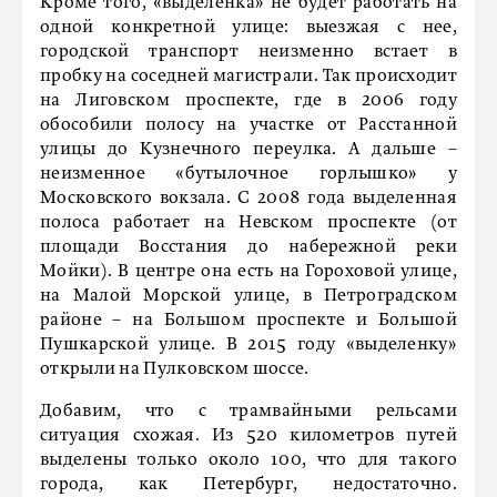
Кроме того, «выделенка» не будет работать на
одной конкретной улице: выезжая с нее,
городской транспорт неизменно встает в
пробку на соседней магистрали. Так происходит
на Лиговском проспекте, где в 2006 году
обособили полосу на участке от Расстанной
улицы до Кузнечного переулка. А дальше –
неизменное «бутылочное горлышко» у
Московского вокзала. С 2008 года выделенная
полоса работает на Невском проспекте (от
площади Восстания до набережной реки
Мойки). В центре она есть на Гороховой улице,
на Малой Морской улице, в Петроградском
районе – на Большом проспекте и Большой
Пушкарской улице. В 2015 году «выделенку»
открыли на Пулковском шоссе.
Добавим, что с трамвайными рельсами
ситуация схожая. Из 520 километров путей
выделены только около 100, что для такого
города, как Петербург, недостаточно.