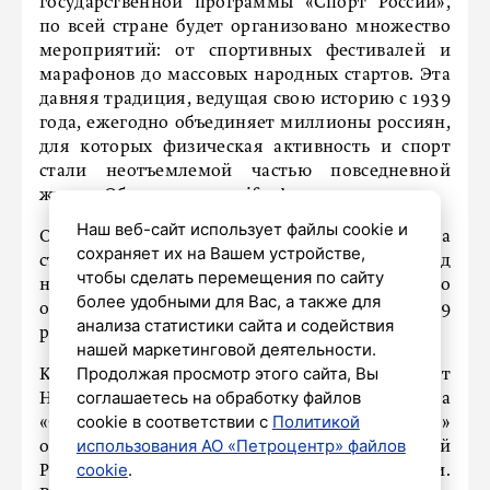
государственной программы «Спорт России»,
по всей стране будет организовано множество
мероприятий: от спортивных фестивалей и
марафонов до массовых народных стартов. Эта
давняя традиция, ведущая свою историю с 1939
года, ежегодно объединяет миллионы россиян,
для которых физическая активность и спорт
стали неотъемлемой частью повседневной
жизни. Об этом пишет
aif.spb.ru.
Наш веб-сайт использует файлы cookie и
Одним из центральных событий этого года
сохраняет их на Вашем устройстве,
станет всероссийский турнир по баскетболу под
чтобы сделать перемещения по сайту
названием «Оранжевый мяч». Ожидается, что
более удобными для Вас, а также для
он соберет свыше 26 тысяч участников из 59
анализа статистики сайта и содействия
регионов страны.
нашей маркетинговой деятельности.
Продолжая просмотр этого сайта, Вы
Кроме того, широкомасштабный проект
соглашаетесь на обработку файлов
Национального фитнес-сообщества
cookie в соответствии с
Политикой
«Оздоровительный спорт — в каждую семью!»
использования АО «Петроцентр» файлов
охватит 40 регионов, от Луганской Народной
cookie
.
Республики до Еврейской автономной области.