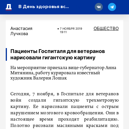
18
В День здоровья всех петербуржцев пригласили на марафон
Анастасия
ОБЩЕСТВО
7 НОЯБРЯ 2019
19:11
Лучкова
Пациенты Госпиталя для ветеранов
нарисовали гигантскую картину
На мероприятие приехала вице-губернатор Анна
Митянина, работу курировала известный
художник Валерия Лошак
Сегодня, 7 ноября, в Госпитале для ветеранов
войн создали гигантскую трехметровую
картину. Ее нарисовали пациенты с острым
нарушением мозгового кровообращения. Они в
настоящее время проходят реабилитацию.
Полотно рисовали масляными красками под