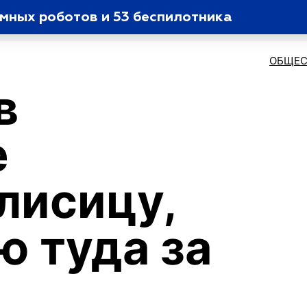
емных роботов и 53 беспилотника
ОБЩЕС
в
е
лисицу,
 туда за