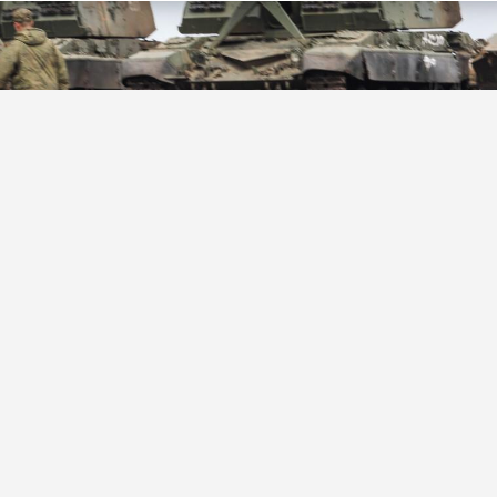
ик»
ки войск за прошедшие сутки ликвидировали 28
сов, а также 53 беспилотника украинской армии.
ентра группировки Вадим Астафьев.