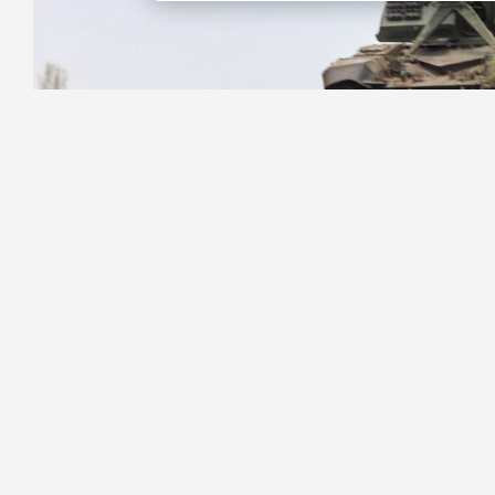
Фото: Роман Пименов / «Петербургский дневн
Военнослужащие «Южной» группиров
наземных робототехнических комплек
Об этом рассказал начальник пресс-ц