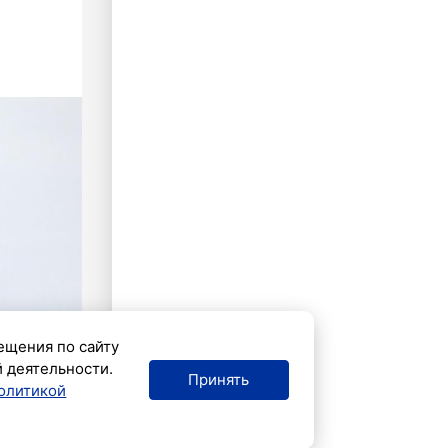
ещения по сайту
й деятельности.
Принять
олитикой