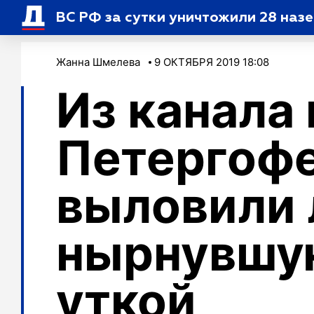
ВС РФ за сутки уничтожили 28 наз
Жанна Шмелева
9 ОКТЯБРЯ 2019 18:08
Из канала 
Петергоф
выловили 
нырнувшую
уткой