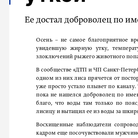
Ее достал доброволец по им
Осень – не самое благоприятное в
увидевшую жирную утку, температу
злоключений рыжего животного попал
В сообществе «ДТП и ЧП Санкт-Петер
одном из них лиса прячется от постор
уже просто устало плывет по каналу.
пока не нашелся доброволец по имен
благо, что воды там только по поя
лисицу и вытащил ее из воды за шкир
Восхищенные наблюдатели сопроводил
кадром еще посочувствовали мужчине: