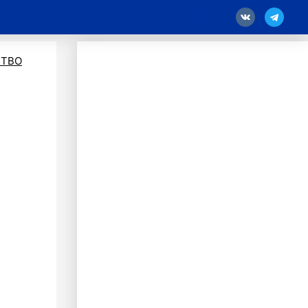
18
ТВО