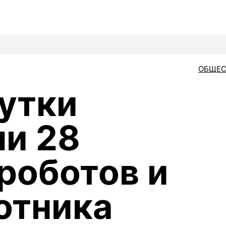
ОБЩЕС
сутки
и 28
роботов и
отника