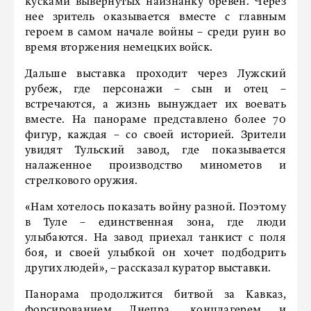
кусками вывернутых наизнанку бревен. Через
нее зритель оказывается вместе с главным
героем в самом начале войны – среди руин во
время вторжения немецких войск.
Дальше выставка проходит через Лужский
рубеж, где персонажи – сын и отец –
встречаются, а жизнь вынуждает их воевать
вместе. На панораме представлено более 70
фигур, каждая – со своей историей. Зрители
увидят Тульский завод, где показывается
налаженное производство минометов и
стрелкового оружия.
«Нам хотелось показать войну разной. Поэтому
в Туле – единственная зона, где люди
улыбаются. На завод приехал танкист с поля
боя, и своей улыбкой он хочет подбодрить
других людей», – рассказал куратор выставки.
Панорама продолжится битвой за Кавказ,
форсированием Днепра, концлагерем и