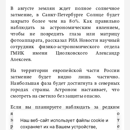
В августе землян ждет полное солнечное
затмение, в Санкт-Петербурге Солнце будет
закрыто более чем на 80%. Как правильно
наблюдать за астрономическим явлением,
чтобы не повредить глаза или матрицу
фотоаппарата, рассказал РИА Новости научный
сотрудник физико-астрономического отдела
ГМИК имени Циолковского Александр
Алексеев.
На территории европейской части России
затмение будет видно лишь частично.
Наибольшая фаза будет достигнута в северных
городах страны. Астроном настаивает, что
смотреть на светило без защиты опасно.
Если вы планируете наблюдать за редким
явлением в парке или на набережной, просто
Наш веб-сайт использует файлы cookie и
зажмуриться недостаточно. Специалист
сохраняет их на Вашем устройстве,
рекомендует использовать сильно затемненное