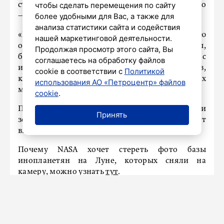
чтобы сделать перемещения по сайту
стекло, старую дискету или закопченное стекло
более удобными для Вас, а также для
— в крайнем случае подойдет сварочная маска.
анализа статистики сайта и содействия
«Если наблюдение ведется с помощью
нашей маркетинговой деятельности.
оптического прибора — подзорной трубы,
Продолжая просмотр этого сайта, Вы
бинокля и тому подобного, то только с
соглашаетесь на обработку файлов
использованием специальных фильтров,
cookie в соответствии с
Политикой
которые продаются в астрономических
использования АО «Петроцентр» файлов
магазинах», — отметил ученый.
cookie
.
Попытка снять затмение на телефон или
Принять
зеркалку без специального стекла может
вывести матрицу из строя, добавил эксперт.
Почему NASA хочет стереть фото базы
инопланетян на Луне, которых сняли на
камеру, можно узнать
тут
.
Синоптик Колесов: после жары в