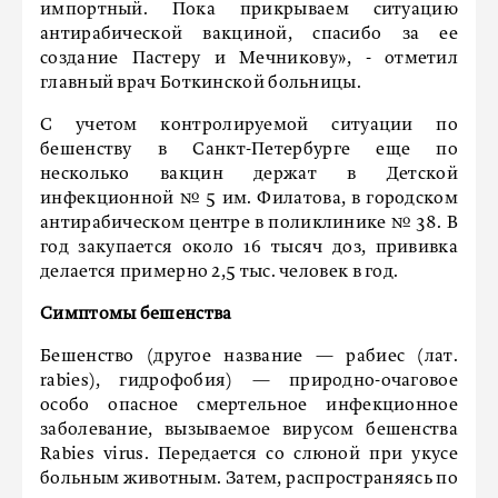
импортный. Пока прикрываем ситуацию
антирабической вакциной, спасибо за ее
создание Пастеру и Мечникову», - отметил
главный врач Боткинской больницы.
С учетом контролируемой ситуации по
бешенству в Санкт-Петербурге еще по
несколько вакцин держат в Детской
инфекционной № 5 им. Филатова, в городском
антирабическом центре в поликлинике № 38. В
год закупается около 16 тысяч доз, прививка
делается примерно 2,5 тыс. человек в год.
Симптомы бешенства
Бешенство (другое название — рабиес (лат.
rabies), гидрофобия) — природно-очаговое
особо опасное смертельное инфекционное
заболевание, вызываемое вирусом бешенства
Rabies virus. Передается со слюной при укусе
больным животным. Затем, распространяясь по