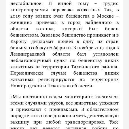
нестабильное. И виной тому – трудно
контролируемая перевозка животных. Так, в
2019 году возник очаг бешенства в Москве –
женщина привезла в город найденного в
области котенка, который был болен
бешенством. Завозное бешенство проникает и в
Европу: дипломат привез в одну из стран
больную собаку из Африки. В ноябре 2017 года в
Ленинградской области был установлен
неблагополучный пункт по бешенству диких
животных на территории Тихвинского района.
Периодически случаи бешенства диких
животных регистрируются на территориях
Новгородской и Псковской областей.
«Мы постоянно ведем мониторинг, следим за
всеми случаями укусов, все животные уезжают
и приезжают с прививками. В обязательном
порядке животное должно иметь действующую
вакцину при любой транспортировке. Уже
много лет ведется активная работа по