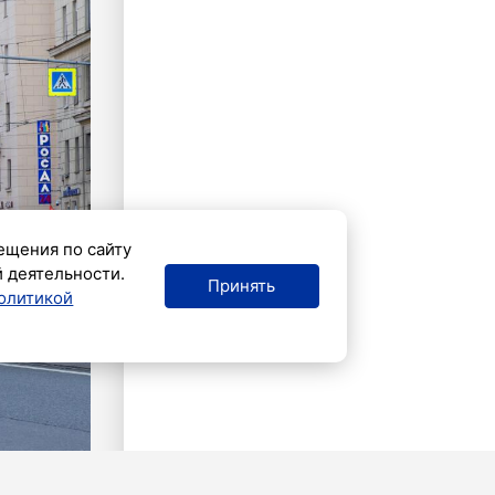
ещения по сайту
й деятельности.
Принять
олитикой