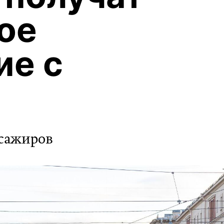
ое
ие с
ссажиров