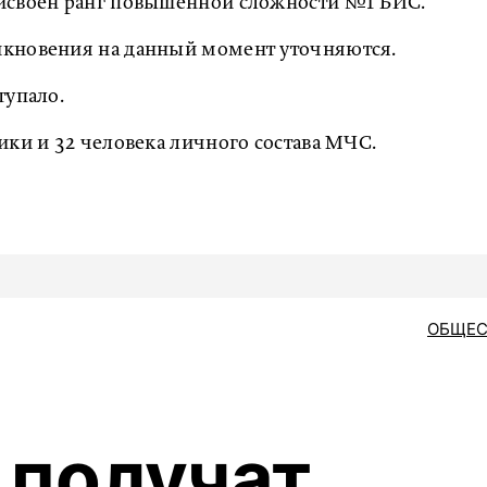
рисвоен ранг повышенной сложности №1 БИС.
икновения на данный момент уточняются.
тупало.
ики и 32 человека личного состава МЧС.
ОБЩЕС
 получат