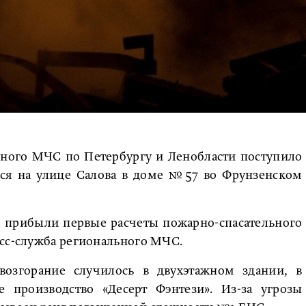
урного МЧС по Петербургу и Ленобласти поступило
лся на улице Салова в доме №57 во Фрунзенском
П прибыли первые расчеты пожарно-спасательного
есс-служба регионального МЧС.
озгорание случилось в двухэтажном здании, в
е производство «Десерт Фэнтези». Из-за угрозы