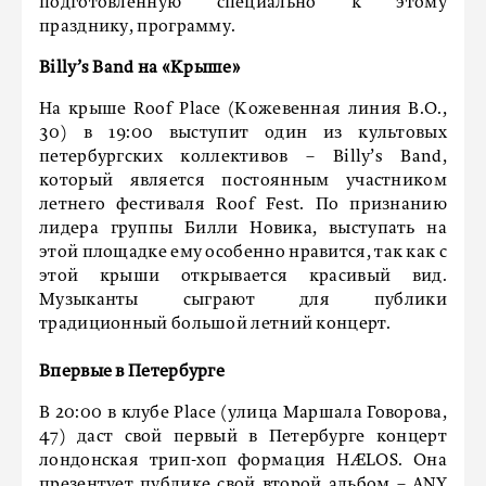
подготовленную специально к этому
празднику, программу.
Billy’s Band на «Крыше»
На крыше Roof Place (Кожевенная линия В.О.,
30) в 19:00 выступит один из культовых
петербургских коллективов – Billy’s Band,
который является постоянным участником
летнего фестиваля Roof Fest. По признанию
лидера группы Билли Новика, выступать на
этой площадке ему особенно нравится, так как с
этой крыши открывается красивый вид.
Музыканты сыграют для публики
традиционный большой летний концерт.
Впервые в Петербурге
В 20:00 в клубе Place (улица Маршала Говорова,
47) даст свой первый в Петербурге концерт
лондонская трип-хоп формация HÆLOS. Она
презентует публике свой второй альбом – ANY