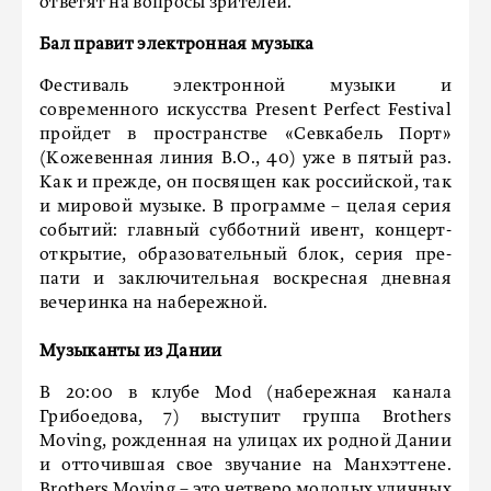
ответят на вопросы зрителей.
Бал правит электронная музыка
Фестиваль электронной музыки и
современного искусства Present Perfect Festival
пройдет в пространстве «Севкабель Порт»
(Кожевенная линия В.О., 40) уже в пятый раз.
Как и прежде, он посвящен как российской, так
и мировой музыке. В программе – целая серия
событий: главный субботний ивент, концерт-
открытие, образовательный блок, серия пре-
пати и заключительная воскресная дневная
вечеринка на набережной.
Музыканты из Дании
В 20:00 в клубе Mod (набережная канала
Грибоедова, 7) выступит группа Brothers
Moving, рожденная на улицах их родной Дании
и отточившая свое звучание на Манхэттене.
Brothers Moving – это четверо молодых уличных