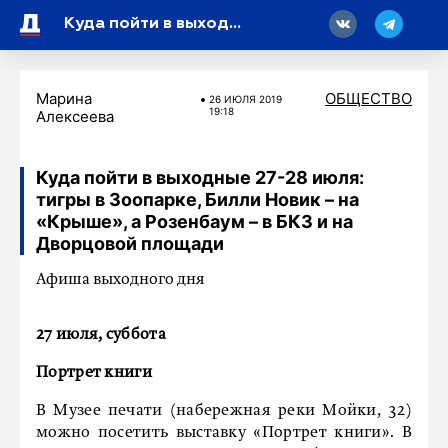
18
Куда пойти в выходные 27-28 июля: тигры в Зоопарке, Билли Новик – на «Крыше», а Розенбаум – в БКЗ и на Дворцовой площади
Марина
ОБЩЕСТВО
26 ИЮЛЯ 2019
19:18
Алексеева
Куда пойти в выходные 27-28 июля:
тигры в Зоопарке, Билли Новик – на
«Крыше», а Розенбаум – в БКЗ и на
Дворцовой площади
Афиша выходного дня
27 июля, суббота
Портрет книги
В Музее печати (набережная реки Мойки, 32)
можно посетить выставку «Портрет книги». В