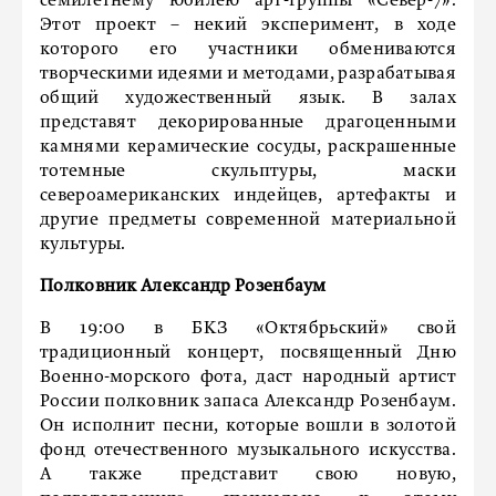
семилетнему юбилею арт-группы «Север-7».
Этот проект – некий эксперимент, в ходе
которого его участники обмениваются
творческими идеями и методами, разрабатывая
общий художественный язык. В залах
представят декорированные драгоценными
камнями керамические сосуды, раскрашенные
тотемные скульптуры, маски
североамериканских индейцев, артефакты и
другие предметы современной материальной
культуры.
Полковник Александр Розенбаум
В 19:00 в БКЗ «Октябрьский» свой
традиционный концерт, посвященный Дню
Военно-морского фота, даст народный артист
России полковник запаса Александр Розенбаум.
Он исполнит песни, которые вошли в золотой
фонд отечественного музыкального искусства.
А также представит свою новую,