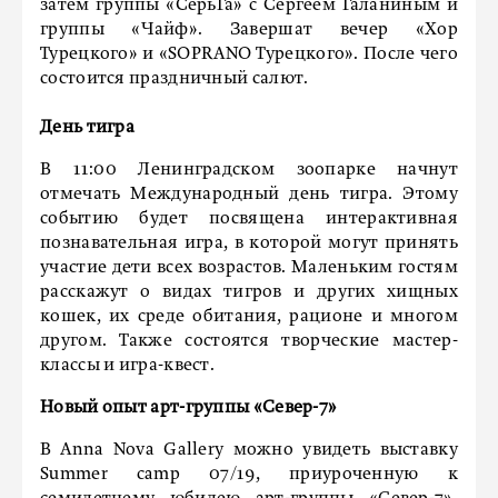
затем группы «СерьГа» с Сергеем Галаниным и
группы «Чайф». Завершат вечер «Хор
Турецкого» и «SOPRANO Турецкого». После чего
состоится праздничный салют.
День тигра
В 11:00 Ленинградском зоопарке начнут
отмечать Международный день тигра. Этому
событию будет посвящена интерактивная
познавательная игра, в которой могут принять
участие дети всех возрастов. Маленьким гостям
расскажут о видах тигров и других хищных
кошек, их среде обитания, рационе и многом
другом. Также состоятся творческие мастер-
классы и игра-квест.
Новый опыт арт-группы «Север-7»
В Anna Nova Gallery можно увидеть выставку
Summer camp 07/19, приуроченную к