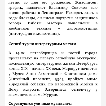
летию со дня его рождения. Живописец,
график, плакатист Владимир Соколов всю
жизнь работал в Ленинграде. Находясь здесь в
годы блокады, он писал портреты защитников
города. Работы мастера выполнены в
необычной технике – литомонотипии
(литография и монотипия).
Сегвей-тур по литературным местам
В 14:00 петербуржцев и гостей города
приглашают на первую сегвейную экскурсию,
посвященную литературной жизни Петербурга
конца ХIX – начала ХХ века. Маршрут начнется
у Музея Анны Ахматовой в Фонтанном доме
(Литейный проспект, 53А), пройдет мимо
«Бродячей собаки», по набережной Мойки к
Дому искусств. Завершится сегвей-тур у
знаменитого дома Мурузи.
Соревнуются уличные музыканты