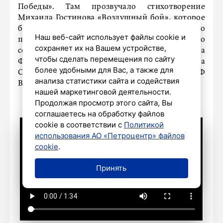
Победы». Там прозвучало стихотворение
Михаила Гостинова «Воздушный бой», которое
было опубликовано в журнале в 1943 году. Его
Наш веб-сайт использует файлы cookie и
прочитали председатель Комитета по
сохраняет их на Вашем устройстве,
социальной политике Петербурга Елена
чтобы сделать перемещения по сайту
Фидрикова, директор ТЮЗа имени Брянцева
более удобными для Вас, а также для
Светлана Лаврецова и заслуженный пилот РФ
анализа статистики сайта и содействия
Вадим Базыкин.
нашей маркетинговой деятельности.
Продолжая просмотр этого сайта, Вы
соглашаетесь на обработку файлов
cookie в соответствии с
Политикой
использования АО «Петроцентр» файлов
cookie
.
Принять