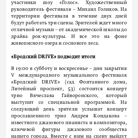
участники шоу «Голос». Художественный
руководитель фестиваля – Михаил Голиков. На
территории фестиваля в течение двух дней
будут работать три сцены. Зрителей ждет много
отличной музыки – от академической школы до
драйва рок-культуры. И все это на фоне
живописного озера и соснового леса.
«Бродский DRIVE» подводит итоги
В 19:00 в субботу и воскресенье – дни закрытия
V международного музыкального фестиваля
«Бродский DRIVE» (сад Фонтанного дома,
Литейный проспект, 53) состоится концерт
трио Вячеслава Гайворонского, который
выступит со специальной программой. На
следующий день зрители услышат концерт
прославленного трио Андрея Кондакова –
известного джазового пианиста и композитора,
ключевой фигуры джазового сообщества
нашего города. Вместе с ним на сцену выйдут