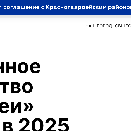
л соглашение с Красногвардейским районо
НАШ ГОРОД
ОБЩЕС
нное
тво
еи»
 в 2025