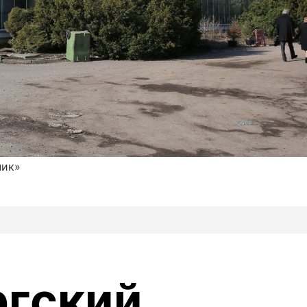
ник»
ргский