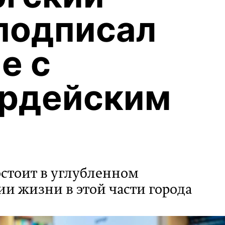
подписал
е с
ардейским
остоит в углубленном
 жизни в этой части города