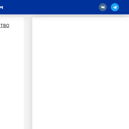
м
18
ТВО