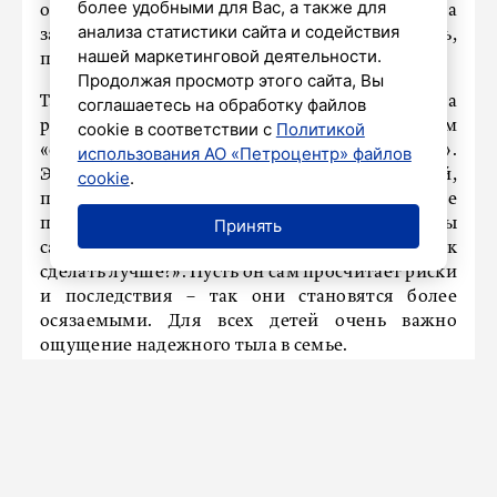
более удобными для Вас, а также для
ответственности и законопослушанию. Ваша
анализа статистики сайта и содействия
задача – чтобы ребенок сам решил не нарушать,
нашей маркетинговой деятельности.
потому что уважает вас и свою будущую жизнь.
Продолжая просмотр этого сайта, Вы
Также важный момент – говорить с ним на
соглашаетесь на обработку файлов
равных. У подростка включается режим
cookie в соответствии с
Политикой
«обязаловки», когда он слышит «ты должен».
использования АО «Петроцентр» файлов
Это бездумное выполнение каких‑то действий,
cookie
.
превращающееся в ритуал или же вызывающее
протестную реакцию. Лучше спросить: «Как ты
Принять
сам думаешь?», «Что будет, если?..», «Как
сделать лучше?». Пусть он сам просчитает риски
и последствия – так они становятся более
осязаемыми. Для всех детей очень важно
ощущение надежного тыла в семье.
День физкультурника стал темой
нового выпуска передачи «О,