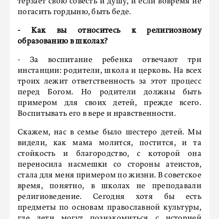
терзает свою совесть и душу, и если вовремя не
погасить гордыню, быть беде.
- Как вы относитесь к религиозному
образованию в школах?
- За воспитание ребенка отвечают три
инстанции: родители, школа и церковь. На всех
троих лежит ответственность за этот процесс
перед Богом. Но родители должны быть
примером для своих детей, прежде всего.
Воспитывать его в вере и нравственности.
Скажем, нас в семье было шестеро детей. Мы
видели, как мама молится, постится, и та
стойкость и благородство, с которой она
переносила насмешки со стороны атеистов,
стала для меня примером по жизни. В советское
время, понятно, в школах не преподавали
религиоведение. Сегодня хотя бы есть
предметы по основам православной культуры,
где дети могут познакомиться с историей