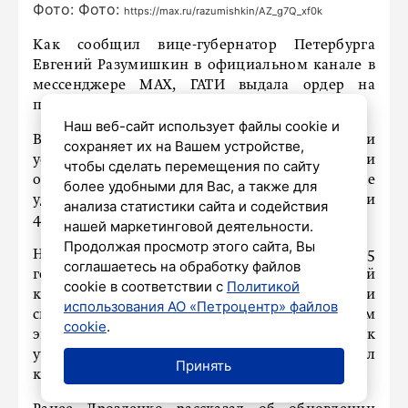
Фото: Фото:
https://max.ru/razumishkin/AZ_g7Q_xf0k
Как сообщил вице-губернатор Петербурга
Евгений Разумишкин в официальном канале в
мессенджере МАХ, ГАТИ выдала ордер на
проведение работ в сквере «Ключ времени».
Наш веб-сайт использует файлы cookie и
Во время благоустройства на территории
сохраняет их на Вашем устройстве,
установят современную уличную мебель и
чтобы сделать перемещения по сайту
организуют освещение. Особое внимание
более удобными для Вас, а также для
уделят озеленению — садовники высадят почти
анализа статистики сайта и содействия
4 тыс. кустарников.
нашей маркетинговой деятельности.
Продолжая просмотр этого сайта, Вы
Название «Ключ времени» сквер получил в 2025
соглашаетесь на обработку файлов
году. Как пояснили в Топонимической
cookie в соответствии с
Политикой
комиссии, оно связано сразу с несколькими
использования АО «Петроцентр» файлов
смыслами: отсылает к музыке и творческим
cookie
.
экспериментам Сергея Курехина, а также к
ученому Юрию Кнорозову, который нашел
Принять
ключ к расшифровке письменности майя.