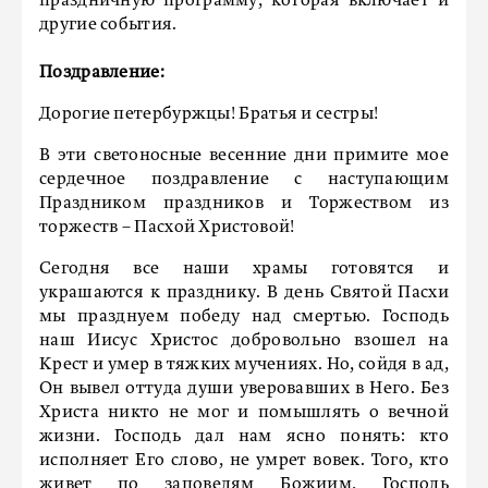
праздничную программу, которая включает и
другие события.
Поздравление:
Дорогие петербуржцы! Братья и сестры!
В эти светоносные весенние дни примите мое
сердечное поздравление с наступающим
Праздником праздников и Торжеством из
торжеств – Пасхой Христовой!
Сегодня все наши храмы готовятся и
украшаются к празднику. В день Святой Пасхи
мы празднуем победу над смертью. Господь
наш Иисус Христос добровольно взошел на
Крест и умер в тяжких мучениях. Но, сойдя в ад,
Он вывел оттуда души уверовавших в Него. Без
Христа никто не мог и помышлять о вечной
жизни. Господь дал нам ясно понять: кто
исполняет Его слово, не умрет вовек. Того, кто
живет по заповедям Божиим, Господь