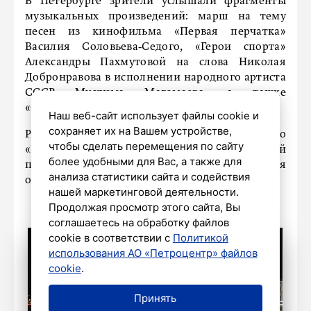
В Петербурге зрители услышали фрагменты
музыкальных произведений: марш на тему
песен из кинофильма «Первая перчатка»
Василия Соловьева‑Седого, «Герои спорта»
Александры Пахмутовой на слова Николая
Добронравова в исполнении народного артиста
СССР Муслима Магомаева, а также
«Футбольный марш» Матвея Блантера.
Наш веб-сайт использует файлы cookie и
сохраняет их на Вашем устройстве,
Ранее «Петербургский дневник» сообщал, что
чтобы сделать перемещения по сайту
«Поющие мосты» посвятили специальной
более удобными для Вас, а также для
программе Дня физкультурника и Дня
анализа статистики сайта и содействия
окончания
Ленинградской битвы.
нашей маркетинговой деятельности.
Продолжая просмотр этого сайта, Вы
соглашаетесь на обработку файлов
cookie в соответствии с
Политикой
использования АО «Петроцентр» файлов
cookie
.
Принять