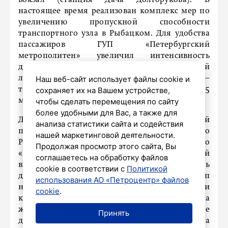
настоящее время реализован комплекс мер по
увеличению пропускной способности
транспортного узла в Рыбацком. Для удобства
пассажиров ГУП «Петербургский
метрополитен» увеличил интенсивность
движения поездов на Невско‑Василеостровской
линии с 23 до 27 пар в час по рабочим дням —
Наш веб-сайт использует файлы cookie и
таким образом, интервал составит 2–2,5
сохраняет их на Вашем устройстве,
минуты», – отметили в комиетте.
чтобы сделать перемещения по сайту
более удобными для Вас, а также для
Для пассажиров будет работать временный
анализа статистики сайта и содействия
пассажирский комплекс со стороны 3-го
нашей маркетинговой деятельности.
Рыбацкого проезда. На станции метро
Продолжая просмотр этого сайта, Вы
«Рыбацкое» установлен дополнительный
соглашаетесь на обработку файлов
входной турникет. А чтобы обеспечить
cookie в соответствии с
Политикой
доступность для маломобильных групп
использования АО «Петроцентр» файлов
населения, в метро и на станции усилили
cookie
.
контроль за работой служб сопровождения, а на
железнодорожной станции Рыбацкое
Принять
дополнительно установлены кнопки вызова