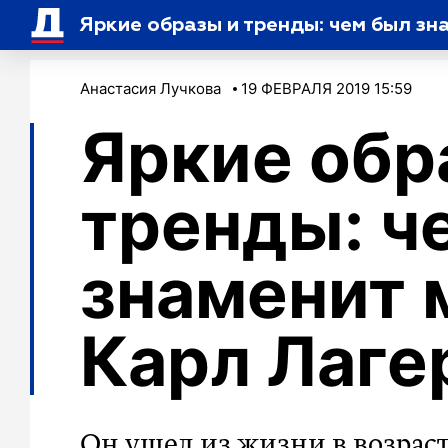
Яркие образы и тренды: чем был з
Анастасия Лучкова
19 ФЕВРАЛЯ 2019 15:59
Яркие обр
тренды: ч
знаменит 
Карл Лаге
Он ушел из жизни в возраст