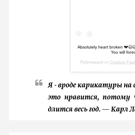
Absolutely heart broken 💔😫
You will fore
Публикация от
Couture Fas
Я - вроде карикатуры на 
это нравится, потому 
длится весь год.
—
Карл Л