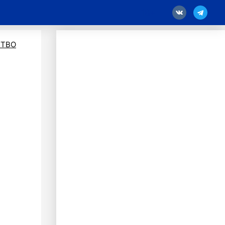
18
ТВО