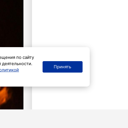
ещения по сайту
й деятельности.
Принять
олитикой