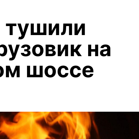
 тушили
рузовик на
ом шоссе