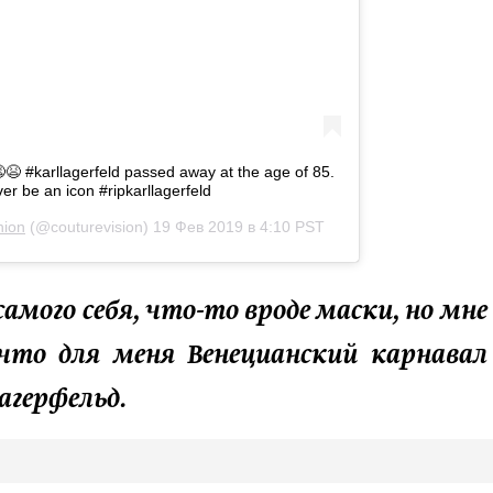
😫 #karllagerfeld passed away at the age of 85.
ver be an icon #ripkarllagerfeld
hion
(@couturevision)
19 Фев 2019 в 4:10 PST
самого себя, что-то вроде маски, но мне
что для меня Венецианский карнавал
агерфельд.