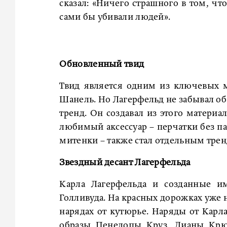
сказал: «Ничего страшного в том, ч
сами бы убивали людей».
Обновленный твид
Твид является одним из ключевых м
Шанель. Но Лагерфельд не забывал об
тренд. Он создавал из этого материа
любимый аксессуар – перчатки без пал
митенки – также стал отдельным трен
Звездный десант Лагерфельда
Карла Лагерфельда и созданные и
Голливуда. На красных дорожках уже 
нарядах от кутюрье. Наряды от Кар
образы Пенелопы Круз, Дианы Крю