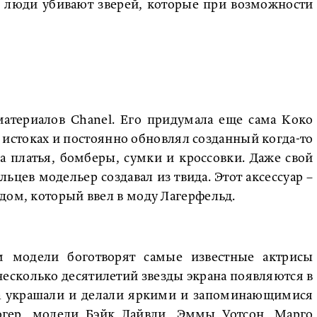
то люди убивают зверей, которые при возможности
атериалов Chanel. Его придумала еще сама Коко
 истоках и постоянно обновлял созданный когда-то
ла платья, бомберы, сумки и кроссовки. Даже свой
ьцев модельер создавал из твида. Этот аксессуар –
дом, который ввел в моду Лагерфельд.
м модели боготворят самые известные актрисы
несколько десятилетий звезды экрана появляются в
ла украшали и делали яркими и запоминающимися
гер, модели Бэйк Лайвли, Эммы Уотсон, Марго