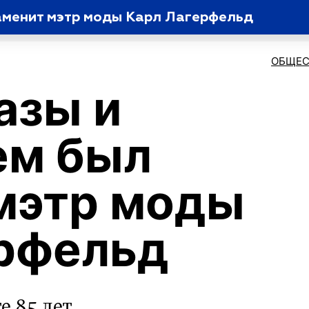
наменит мэтр моды Карл Лагерфельд
ОБЩЕС
азы и
ем был
мэтр моды
рфельд
е 85 лет