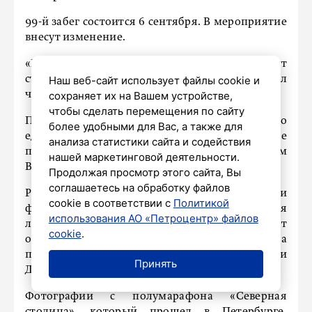
99-й забег состоится 6 сентября. В мероприятие
внесут изменение.
«Профессиональные атлеты впервые будут
стартовать с Сарицкой улицы», — отметил
Наш веб-сайт использует файлы cookie и
чиновник.
сохраняет их на Вашем устройстве,
чтобы сделать перемещения по сайту
Пиотровский подчеркнул, что устранено
более удобными для Вас, а также для
единственное ограничение, которое не
анализа статистики сайта и содействия
позволяло трассе соответствовать требованиям
нашей маркетинговой деятельности.
Всемирной легкоатлетической ассоциации.
Продолжая просмотр этого сайта, Вы
соглашаетесь на обработку файлов
Ранее расстояние между точками старта и
cookie в соответствии с
Политикой
финиша превышало допустимые нормы. Для
использования АО «Петроцентр» файлов
любителей и массовых участников маршрут
cookie
.
останется прежним — их забег начнется на
пересечении Петербургского шоссе и
Принять
Детскосельского бульвара.
Фотографии с полумарафона «Северная
столица», который прошел в Петербурге,