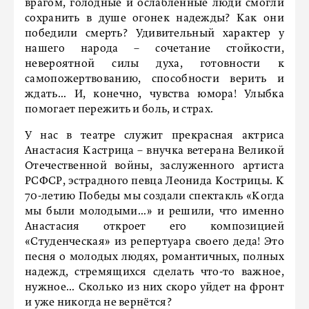
врагом, голодные и ослабленные люди смогли
сохранить в душе огонек надежды? Как они
победили смерть? Удивительный характер у
нашего народа – сочетание стойкости,
невероятной силы духа, готовности к
самопожертвованию, способности верить и
ждать... И, конечно, чувства юмора! Улыбка
помогает пережить и боль, и страх.
У нас в театре служит прекрасная актриса
Анастасия Кастрица – внучка ветерана Великой
Отечественной войны, заслуженного артиста
РСФСР, эстрадного певца Леонида Кострицы. К
70-летию Победы мы создали спектакль «Когда
мы были молодыми...» и решили, что именно
Анастасия откроет его композицией
«Студенческая» из репертуара своего деда! Это
песня о молодых людях, романтичных, полных
надежд, стремящихся сделать что-то важное,
нужное... Сколько из них скоро уйдет на фронт
и уже никогда не вернётся?