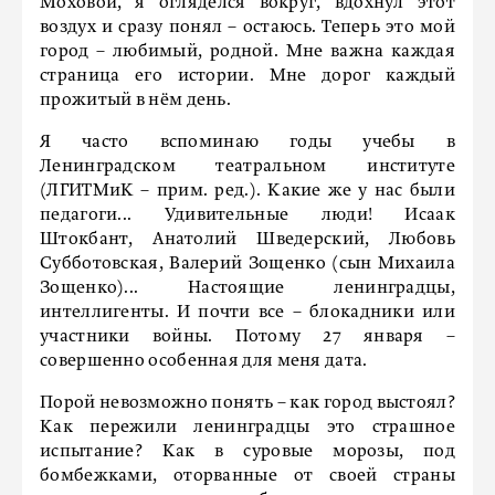
Моховой, я огляделся вокруг, вдохнул этот
воздух и сразу понял – остаюсь. Теперь это мой
город – любимый, родной. Мне важна каждая
страница его истории. Мне дорог каждый
прожитый в нём день.
Я часто вспоминаю годы учебы в
Ленинградском театральном институте
(ЛГИТМиК – прим. ред.). Какие же у нас были
педагоги... Удивительные люди! Исаак
Штокбант, Анатолий Шведерский, Любовь
Субботовская, Валерий Зощенко (сын Михаила
Зощенко)... Настоящие ленинградцы,
интеллигенты. И почти все – блокадники или
участники войны. Потому 27 января –
совершенно особенная для меня дата.
Порой невозможно понять – как город выстоял?
Как пережили ленинградцы это страшное
испытание? Как в суровые морозы, под
бомбежками, оторванные от своей страны