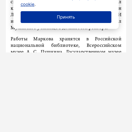
сварочный техникум и ЛИСИ, защитил
cookie
.
кандидатскую диссертацию, был удостоен
Ленинской стипендии. Преподавал в ЛИСИ
Принять
и ЛВХПУ, в 1988-1993 годах возглавлял
Мухинское училище в должности ректора.
Работы Маркова хранятся в Российской
национальной библиотеке, Всероссийском
музее А. С. Пушкина, Государственном музее
истории Ленинграда и других собраниях.
СПОРТ
В «Зенит» может перейти
полузащитник «Атлетико
Минейро»
Сегодня в 08:30