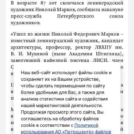
В возрасте 87 лет скончался ленинградский
художник Николай Марков, сообщила накануне
пресс-служба Петербургского союза
художников.
«Ушел из жизни Николай Федорович Марков –
известный ленинградский художник, кандидат
архитектуры, профессор, ректор ЛВХПУ им.
В. И. Мухиной (ныне Академия Штиглица),
заведующий кафедрой рисунка ЛИСИ, член
Союза художников СССР с 1975 года», – сказано
Наш веб-сайт использует файлы cookie и
в сообщении.
сохраняет их на Вашем устройстве,
Церемония прощания состоится 7 августа
чтобы сделать перемещения по сайту
в 15:30 в крематории на Шафировском
более удобными для Вас, а также для
проспекте.
анализа статистики сайта и содействия
нашей маркетинговой деятельности.
Марков родился 24 апреля 1939 года
Продолжая просмотр этого сайта, Вы
в Псковской области. Он пережил оккупацию
соглашаетесь на обработку файлов
и был угнан в Германию. После окончания
cookie в соответствии с
Политикой
войны Марков окончил Ленинградский
использования АО «Петроцентр» файлов