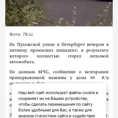
Фото: 78.ru
На Пудожской улице в Петербурге вечером в
пятницу произошел инцидент, в результате
которого полностью сгорел легковой
автомобиль.
По данным МЧС, сообщение о возгорании
припаркованной машины у дома № 8/9
поступило в 18:21.
Наш веб-сайт использует файлы cookie и
«В легковом автомобиле огонь охватил
сохраняет их на Вашем устройстве,
моторный отсек и салон», – сказано в
чтобы сделать перемещения по сайту
сообщении чрезвычайного ведомства.
более удобными для Вас, а также для
Пожар был успешно ликвидирован к 18:33.
анализа статистики сайта и содействия