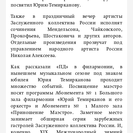
посвятил Юрию Темирканову.
Также в праздничный вечер артисты
Заслуженного коллектива России исполнят
сочинения Мендельсона, Чайковского,
Прокофьева, Шостаковича и других авторов.
Отдельные произведения прозвучат под
управлением народного артиста России
Николая Алексеева.
Как рассказали «ПД» в филармонии, в
нынешнем музыкальном сезоне под знаком
юбилея Юрия Темирканова проходит
множество событий. Посвящение маэстро
носят программы Абонемента № 1 Большого
зала филармонии «Юрий Темирканов и его
оркестр» и Абонемента № 1 Малого зала
«Приношение Маэстро». Заметное место
занимает обширная серия зарубежных
гастролей Заслуженного коллектива России. И,
конечно, XIX Международный зимний