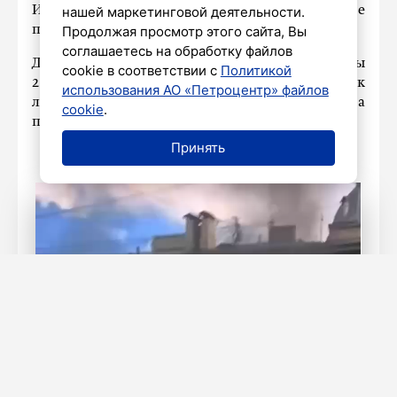
Информация о пострадавших в результате
нашей маркетинговой деятельности.
происшествия не поступала.
Продолжая просмотр этого сайта, Вы
соглашаетесь на обработку файлов
Для тушения огня от МЧС были задействованы
cookie в соответствии с
Политикой
2 единицы специальной техники и 10 человек
использования АО «Петроцентр» файлов
личного состава. Кадрами с места
cookie
.
происшествия поделилось издание
78.ru.
Принять