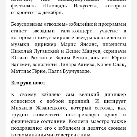
фестиваль «Площадь Искусств», который
откроется 14 декабря.
Безусловным «гвоздем» юбилейной программы
станет звездный гала-концерт, участие в
котором примут мировые звезды классической
музыки: дирижер Марис Янсонс, пианисты
Николай Луганский и Денис Мацуев, скрипачи
Юлиан Рахлин и Вадим Репин, альтист Юрий
Башмет, вокалисты Динара Алиева, Карен Слак,
Маттиас Гёрне, Паата Бурчуладзе.
Его руки поют
К своему юбилею сам великий дирижер
относится с доброй иронией. И цитирует
Михаила Жванецкого, который сетовал, как
трудно совместить нестареющую душу и
физическое состояние. Коллеги маэстро также
поздравляют его с юбилеем и делятся своими
воспоминаниями от встреч с ним.