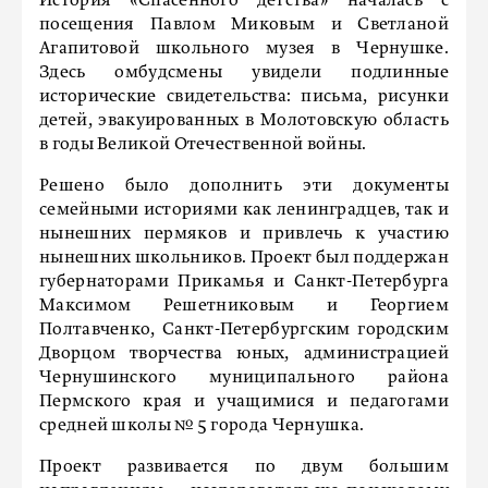
История «Спасенного детства» началась с
посещения Павлом Миковым и Светланой
Агапитовой школьного музея в Чернушке.
Здесь омбудсмены увидели подлинные
исторические свидетельства: письма, рисунки
детей, эвакуированных в Молотовскую область
в годы Великой Отечественной войны.
Решено было дополнить эти документы
семейными историями как ленинградцев, так и
нынешних пермяков и привлечь к участию
нынешних школьников. Проект был поддержан
губернаторами Прикамья и Санкт-Петербурга
Максимом Решетниковым и Георгием
Полтавченко, Санкт-Петербургским городским
Дворцом творчества юных, администрацией
Чернушинского муниципального района
Пермского края и учащимися и педагогами
средней школы № 5 города Чернушка.
Проект развивается по двум большим