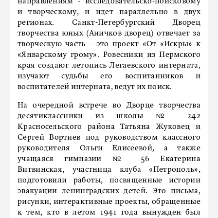
направлениям - исследовательско-поисковому
и творческому, и идет параллельно в двух
регионах. Санкт-Петербургский Дворец
творчества юных (Аничков дворец) отвечает за
творческую часть – это проект «От «Искры» к
«Январскому грому». Ровесники из Пермского
края создают летопись Легаевского интерната,
изучают судьбы его воспитанников и
воспитателей интерната, ведут их поиск.
На очередной встрече во Дворце творчества
десятиклассники из школы № 242
Красносельского района Татьяна Жуковец и
Сергей Вортиев под руководством классного
руководителя Ольги Елисеевой, а также
учащаяся гимназии № 56 Екатерина
Витвинская, участница клуба «Петрополь»,
подготовили работы, посвященные истории
эвакуации ленинградских детей. Это письма,
рисунки, интерактивные проекты, обращенные
к тем, кто в летом 1941 года вынужден был