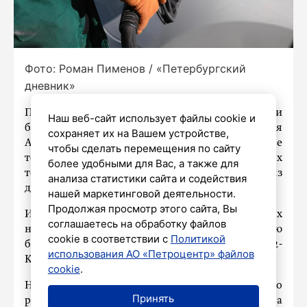
Фото: Роман Пименов / «Петербургский
дневник»
Петербургская биржа с 13 августа начнет торги
Наш веб-сайт использует файлы cookie и
бензином трех марок. На площадке появятся
сохраняет их на Вашем устройстве,
АИ-92, АИ-95 и АИ-98, причем продавать новое
чтобы сделать перемещения по сайту
топливо можно будет не только на биржевых
более удобными для Вас, а также для
торгах, но и в сегменте мелкого опта, следует из
анализа статистики сайта и содействия
данных торговой площадки, пишет ТАСС.
нашей маркетинговой деятельности.
Продолжая просмотр этого сайта, Вы
Изменения предусматривают добавление трех
соглашаетесь на обработку файлов
новых позиций в общую спецификацию
cookie в соответствии с
Политикой
биржевого товара. Речь идет о бензине АИ-92-
использования АО «Петроцентр» файлов
К3, АИ-95-К3 и АИ-98-К3 по ГОСТ 32513-2023.
cookie
.
Напомним, в конце июля
сообщалось
, что
Принять
российские НПЗ начали возвращать бензин на