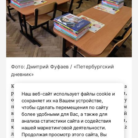
Фото: Дмитрий Фуфаев / «Петербургский
дневник»
Как сообщает ТАСС со ссылкой на
рекомендации Минпросвещения России,
Наш веб-сайт использует файлы cookie и
осенние каникулы для школьников в 2026 году
сохраняет их на Вашем устройстве,
продлятся с 26 октября по 3 ноября. С учетом
чтобы сделать перемещения по сайту
выходных и праздничных дней
более удобными для Вас, а также для
продолжительность отдыха для учащихся,
анализа статистики сайта и содействия
которые не учатся по субботам, составит 12
нашей маркетинговой деятельности.
дней — с 24 октября по 4 ноября.
Продолжая просмотр этого сайта, Вы