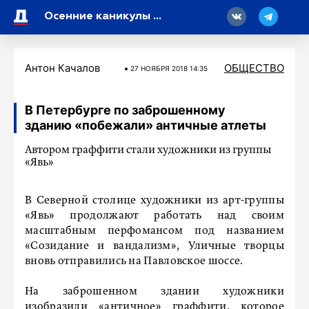
18
Осенние каникулы у школьников окажутся длиннее зимних
Антон Качалов
ОБЩЕСТВО
27 НОЯБРЯ 2018 14:35
В Петербурге по заброшенному
зданию «побежали» античные атлеты
Автором граффити стали художники из группы
«Явь»
В Северной столице художники из арт-группы
«Явь» продолжают работать над своим
масштабным перфомансом под названием
«Созидание и вандализм», Уличные творцы
вновь отправились на Павловское шоссе.
На заброшенном здании художники
изобразили «античное» граффити, которое