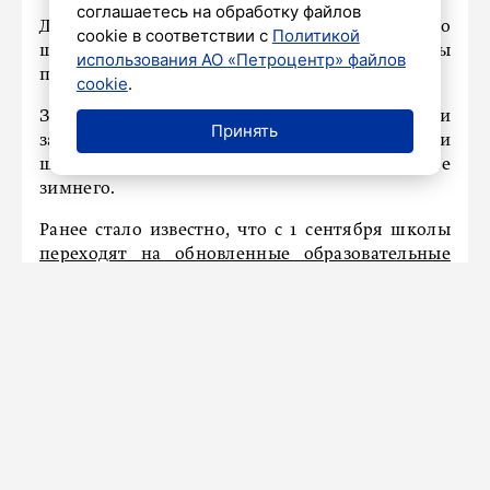
соглашаетесь на обработку файлов
Для школьников, обучающихся по
cookie в соответствии с
Политикой
шестидневному расписанию, осенние каникулы
использования АО «Петроцентр» файлов
продлятся 11 дней.
cookie
.
Зимние каникулы начнутся 31 декабря и
Принять
завершатся 10 января. Таким образом, для части
школьников осенний отдых окажется длиннее
зимнего.
Ранее стало известно, что с 1 сентября школы
переходят на обновленные образовательные
стандарты
.
Петербургские ученые создали
щит для радаров и вышек от
непогоды
Сегодня в 10:50