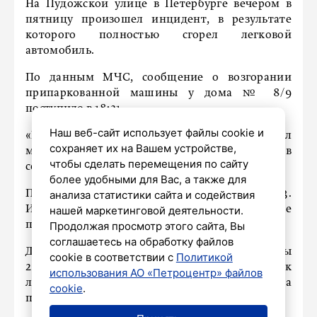
На Пудожской улице в Петербурге вечером в
пятницу произошел инцидент, в результате
которого полностью сгорел легковой
автомобиль.
По данным МЧС, сообщение о возгорании
припаркованной машины у дома № 8/9
поступило в 18:21.
Наш веб-сайт использует файлы cookie и
«В легковом автомобиле огонь охватил
сохраняет их на Вашем устройстве,
моторный отсек и салон», – сказано в
чтобы сделать перемещения по сайту
сообщении чрезвычайного ведомства.
более удобными для Вас, а также для
Пожар был успешно ликвидирован к 18:33.
анализа статистики сайта и содействия
Информация о пострадавших в результате
нашей маркетинговой деятельности.
происшествия не поступала.
Продолжая просмотр этого сайта, Вы
соглашаетесь на обработку файлов
Для тушения огня от МЧС были задействованы
cookie в соответствии с
Политикой
2 единицы специальной техники и 10 человек
использования АО «Петроцентр» файлов
личного состава. Кадрами с места
cookie
.
происшествия поделилось издание
78.ru.