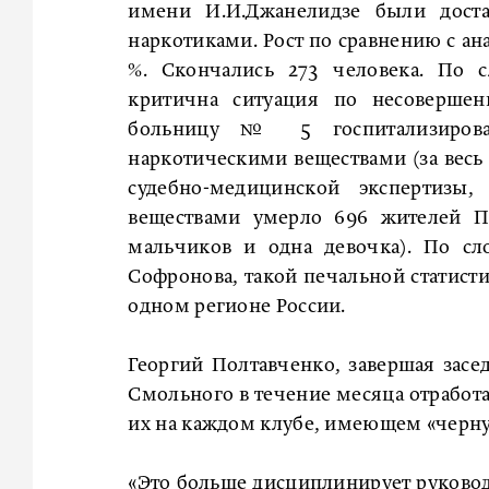
имени И.И.Джанелидзе были дост
наркотиками. Рост по сравнению с а
%. Скончались 273 человека. По с
критична ситуация по несовершен
больницу № 5 госпитализирова
наркотическими веществами (за весь 
судебно-медицинской экспертизы
веществами умерло 696 жителей Пе
мальчиков и одна девочка). По сл
Софронова, такой печальной статист
одном регионе России.
Георгий Полтавченко, завершая зас
Смольного в течение месяца отработа
их на каждом клубе, имеющем «черну
«Это больше дисциплинирует руковод