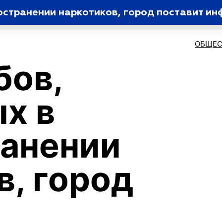
остранении наркотиков, город поставит 
ОБЩЕС
бов,
х в
анении
в, город