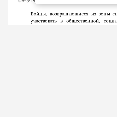
Фото: Роман Пименов / «Петербургский дневн
Бойцы, возвращающиеся из зоны сп
участвовать в общественной, соц
области. Задача власти − создать для э
Об этом сообщил губернатор региона
«Ассоциации ветеранов специальной 
От представителей организации звуча
но и предложения по ее улучшению. 
отдельное помещение для занятий
среди ветеранов спецоперации. Губ
Вячеславу Комарову, передает издани
Кроме того, прозвучало предложен
изменений связана с тем, что орган
непрерывно увеличивается.