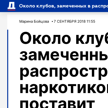
Около клубов, замеченных в распр
Марина Бойцова
7 СЕНТЯБРЯ 2018 11:55
Около клу
замеченны
распростр
наркотико
поставит