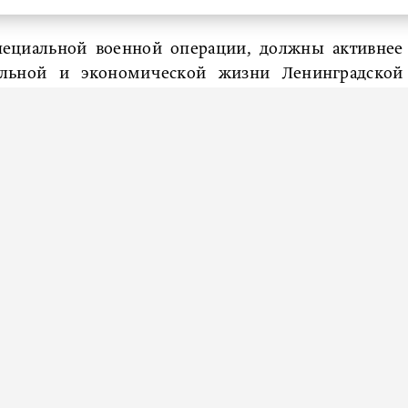
ик»
ециальной военной операции, должны активнее
иальной и экономической жизни Ленинградской
того все условия.
 Александр Дрозденко на встрече с руководством
военной операции».
ли не только итоги работы за прошедшие три года,
Так, участники встречи предложили организовать
 фиджитал-спортом, набирающим популярность
ернатор поручил взять этот вопрос на контроль
е «
ЛенТВ24
».
ие о реформировании Ассоциации. Необходимость
изация постоянно растет, а число ее участников