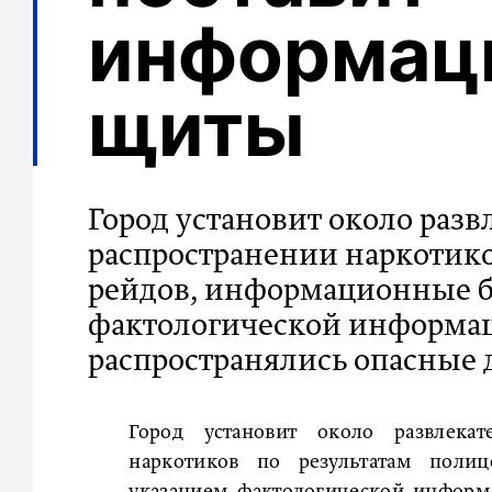
информац
щиты
Город установит около разв
распространении наркотико
рейдов, информационные б
фактологической информаци
распространялись опасные 
Город установит около развлека
наркотиков по результатам поли