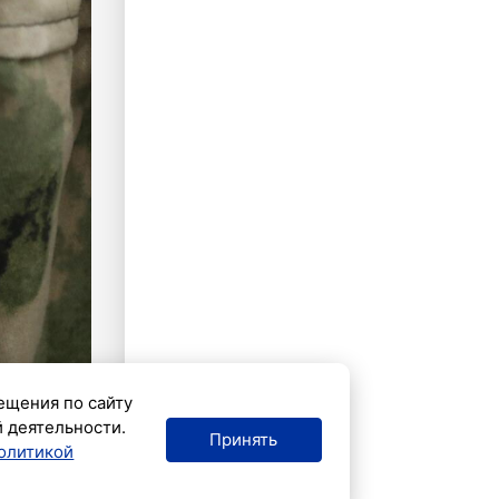
ещения по сайту
й деятельности.
Принять
олитикой