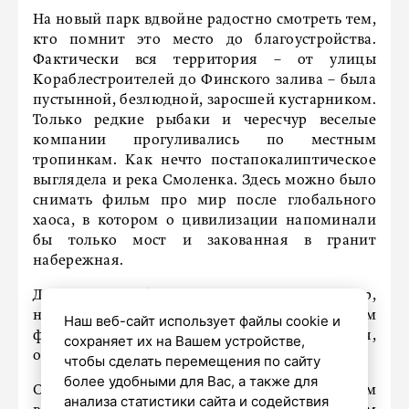
На новый парк вдвойне радостно смотреть тем,
кто помнит это место до благоустройства.
Фактически вся территория – от улицы
Кораблестроителей до Финского залива – была
пустынной, безлюдной, заросшей кустарником.
Только редкие рыбаки и чересчур веселые
компании прогуливались по местным
тропинкам. Как нечто постапокалиптическое
выглядела и река Смоленка. Здесь можно было
снимать фильм про мир после глобального
хаоса, в котором о цивилизации напоминали
бы только мост и закованная в гранит
набережная.
Да, я очень люблю постапокалипсис как жанр,
но пусть он останется в фантастическом
Наш веб-сайт использует файлы cookie и
фильме. В реальности видеть такое не хочется,
сохраняет их на Вашем устройстве,
особенно в темное время суток.
чтобы сделать перемещения по сайту
более удобными для Вас, а также для
Окружающая среда удивительным образом
анализа статистики сайта и содействия