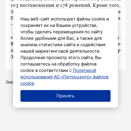
103 постановления и 178 решений. Кроме того,
ЗакС направил шесть федеральных инициатив в
Государственную думу РФ, а губернатору города
Наш веб-сайт использует файлы cookie и
– 39 запросов.
сохраняет их на Вашем устройстве,
чтобы сделать перемещения по сайту
«Мы слышали сигналы людей и понимали их.
более удобными для Вас, а также для
Всегда все было направлено на результат, на то
анализа статистики сайта и содействия
дело, которое есть», – сказал спикер
нашей маркетинговой деятельности.
Заксобрания Вячеслав Макаров.
Продолжая просмотр этого сайта, Вы
соглашаетесь на обработку файлов
cookie в соответствии с
Политикой
использования АО «Петроцентр» файлов
Показать больше
cookie
.
Принять