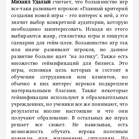
Михаил Удалый
считает, что большинство игр
все-таки развивает игроков: «Главный критерий
создания новой игры – это интерес к ней, а это
значит выбор конкретной аудитории, которую
необходимо заинтересовать. Исходя из этого
выбираются жанр, стилистика игры и пишутся
сценарии для гейм-плея. Большинство игр так
или иначе развивают игроков, но данное
развитие больше идет "на логику". Также есть
множество геймификаций для бизнеса. Это
игры, основная цель которых и состоит в
обучении сотрудников или клиентов, но
обычно в них интерес игроков подкреплен
материальными благами. Также некоторые
геймификации используют в образовательных
учреждениях, но ученики все же понимают, что
результаты вполне настоящие и что они
получают образование. В остальных же играх
решает все сюжет. Не навязывая, есть
возможность обучать игрока полезным
навыкам или жизненным ситуациям. Но