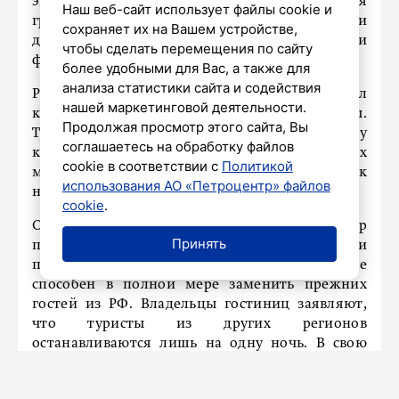
экономическим кризисом из-за закрытия
Наш веб-сайт использует файлы cookie и
границы с РФ. Безработица среди молодежи
сохраняет их на Вашем устройстве,
достигла отметки в 36,4%, а гостиницы и
чтобы сделать перемещения по сайту
фермеры несут убытки.
более удобными для Вас, а также для
анализа статистики сайта и содействия
Разрыв экономических связей с Россией привел
нашей маркетинговой деятельности.
к упадку приграничных регионов страны.
Продолжая просмотр этого сайта, Вы
Туристы из России годами составляли основу
соглашаетесь на обработку файлов
клиентской базы в этих районах. В восточных
cookie в соответствии с
Политикой
муниципалитетах также наблюдается отток
использования АО «Петроцентр» файлов
населения, передает
Gazeta.SPb
.
cookie
.
Отмечается, что местный туристический сектор
Принять
поддерживается только внутренними
поездками финнов. При этом этот поток не
способен в полной мере заменить прежних
гостей из РФ. Владельцы гостиниц заявляют,
что туристы из других регионов
останавливаются лишь на одну ночь. В свою
очередь, российские туристы традиционно
задерживались надолго и тратили большие