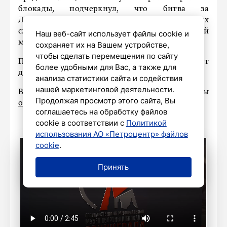
блокады, подчеркнул, что битва за
Ленинградскую область стала одним из самых
сложных и кровопролитных сражений Второй
Наш веб-сайт использует файлы cookie и
мировой войны.
сохраняет их на Вашем устройстве,
чтобы сделать перемещения по сайту
Посетить выставку можно бесплатно, она будет
более удобными для Вас, а также для
доступна до 3 сентября.
анализа статистики сайта и содействия
нашей маркетинговой деятельности.
В честь памятной даты Лучи Победы дважды
Продолжая просмотр этого сайта, Вы
озарят небо
Петербурга.
соглашаетесь на обработку файлов
cookie в соответствии с
Политикой
использования АО «Петроцентр» файлов
cookie
.
Принять