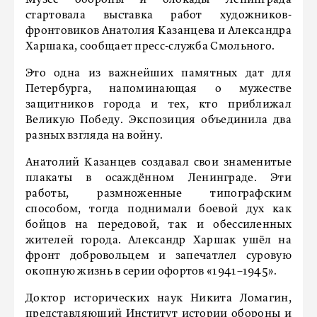
Музее обороны и блокады Ленинграда
стартовала выставка работ художников-
фронтовиков Анатолия Казанцева и Александра
Харшака, сообщает пресс-служба Смольного.
Это одна из важнейших памятных дат для
Петербурга, напоминающая о мужестве
защитников города и тех, кто приближал
Великую Победу. Экспозиция объединила два
разных взгляда на войну.
Анатолий Казанцев создавал свои знаменитые
плакаты в осаждённом Ленинграде. Эти
работы, размноженные типографским
способом, тогда поднимали боевой дух как
бойцов на передовой, так и обессиленных
жителей города. Александр Харшак ушёл на
фронт добровольцем и запечатлел суровую
окопную жизнь в серии офортов «1941–1945».
Доктор исторических наук Никита Ломагин,
представляющий Институт истории обороны и