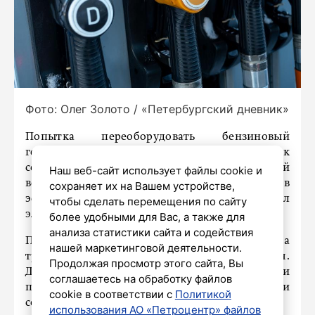
Фото: Олег Золото / «Петербургский дневник»
Попытка переоборудовать бензиновый
генератор для работы на газе может привести к
серьезным последствиям из-за высокой
Наш веб-сайт использует файлы cookie и
вероятности ошибок при настройке. Об этом в
сохраняет их на Вашем устройстве,
эфире телеканала «
Крым 24
» предупредил
чтобы сделать перемещения по сайту
электрик шестого разряда Андрей Кириченко.
более удобными для Вас, а также для
анализа статистики сайта и содействия
По его словам, модификация генератора
нашей маркетинговой деятельности.
требует точных регулировок оборудования.
Продолжая просмотр этого сайта, Вы
Даже незначительная ошибка при изменении
соглашаетесь на обработку файлов
подачи топлива или настройке нагрузки
cookie в соответствии с
Политикой
создает большие риски.
использования АО «Петроцентр» файлов