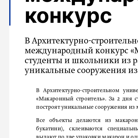
конкурс
В Архитектурно-строительно
международный конкурс «М
студенты и школьники из р
уникальные сооружения из 
В Архитектурно-строительном унив
«Макаронный строитель». За 2 дня 
построят уникальные сооружения из 
Все объекты делаются из макарон
букатини), склеиваются специаль
выдают по две упаковки макарон и од