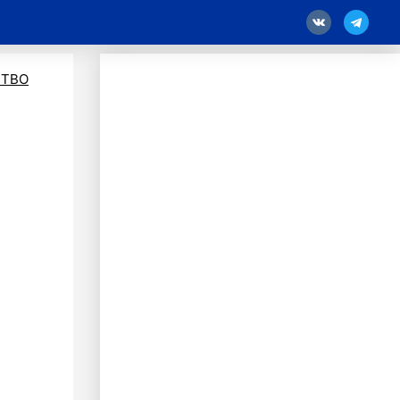
18
ТВО