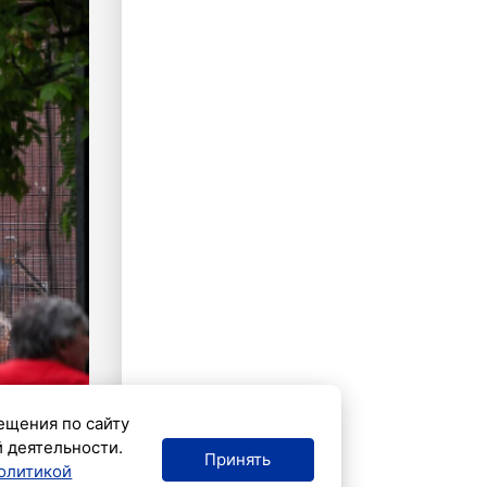
ещения по сайту
й деятельности.
Принять
олитикой