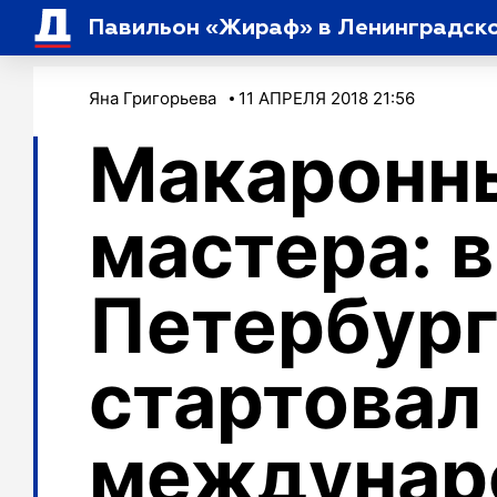
Павильон «Жираф» в Ленинградском
Яна Григорьева
11 АПРЕЛЯ 2018 21:56
Макаронн
мастера: в
Петербур
стартовал
междунар