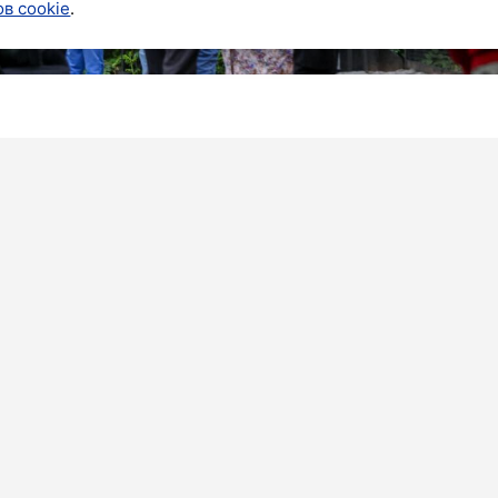
в cookie
.
ка предупредили: павильон «Жираф» временно не
Он будет недоступен для посещения до 13 августа
ения, жирафа Соню все еще можно будет увидеть в
де она выходит на прогулку с 10:00 до 19:00 по
формацию при планировании визита. Приносим
- сказано в сообщении.
урге наблюдается рост популярности экзотических