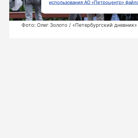
использования АО «Петроцентр» файло
Фото: Олег Золото / «Петербургский дневник»
Посетителей Ленинградского зоопар
работает по техническим причинам. 
включительно.
Как сообщили в пресс-службе учрежд
уличном вольере. При хорошей пого
московскому времени.
«Пожалуйста, учитывайте эту ин
извинения за возможные неудобства», 
Ранее мы писали о том, что в Петерб
домашних питомцев.