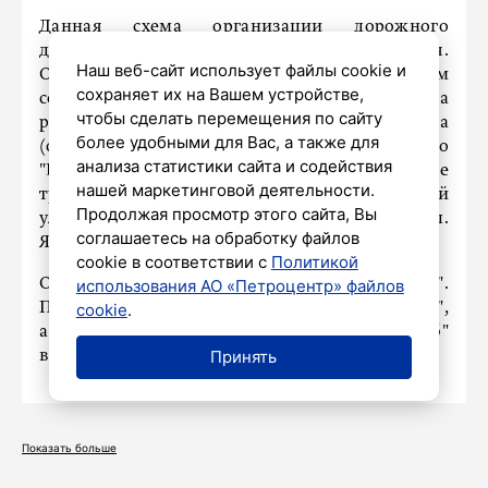
Данная схема организации дорожного
движения будет действовать по 10 февраля.
Наш веб-сайт использует файлы cookie и
Организация: ООО "ЛСР-Строй" СПб. Об этом
сохраняет их на Вашем устройстве,
сообщает ГАТИ СПб. В рамках производства
чтобы сделать перемещения по сайту
работ по строительству Фрунзенского радиуса
более удобными для Вас, а также для
(от станции метро "Международная" до депо
анализа статистики сайта и содействия
"Южное") с 27 января по 12 марта движение
нашей маркетинговой деятельности.
транспорта по нечетной стороне Бухарестской
Продолжая просмотр этого сайта, Вы
ул. ограничили от Дунайского пр. до ул.
соглашаетесь на обработку файлов
Ярослава Гашека.
cookie в соответствии с
Политикой
Организация: ОАО "Метрострой".
использования АО «Петроцентр» файлов
Подписывайтесь на страницу ГАТИ "ВКонтакте",
cookie
.
а также на канал "Ограничения на дорогах СПб"
Принять
в Telegram.
Показать больше