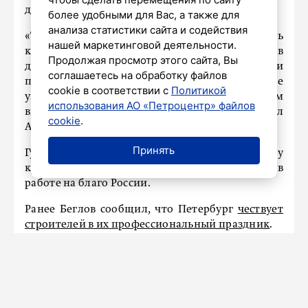
драйверами развития мегаполиса.
более удобными для Вас, а также для
анализа статистики сайта и содействия
«Талант руководителя, умение объединять
нашей маркетинговой деятельности.
команду ради значимых целей, настойчивость в
Продолжая просмотр этого сайта, Вы
достижении высоких результатов и
соглашаетесь на обработку файлов
преданность делу снискали Вам глубокое
cookie в соответствии с
Политикой
уважение коллег и признание на самом
использования АО «Петроцентр» файлов
высоком государственном уровне», — отметил
cookie
.
Александр Беглов.
Принять
Губернатор пожелал Марату Хуснуллину
крепкого здоровья, энергии и новых успехов в
работе на благо России.
Ранее Беглов сообщил, что Петербург
чествует
строителей в их профессиональный праздник
.
Связь не подвела: на передовой
всегда уверены, что помощь