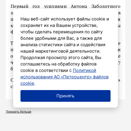
Первый гол усилиями Антона Заболотного
забили тосненцы на 3-й минуте. Однако еще в
Наш веб-сайт использует файлы cookie и
первом тайме «Краснодар» ответил тремя
сохраняет их на Вашем устройстве,
мячами: отличились Юрий Газинский и дважды
чтобы сделать перемещения по сайту
Федор Смолов.
более удобными для Вас, а также для
Таким образом, «Тосно» потерпел первое
анализа статистики сайта и содействия
поражение за шесть матчей и с 17 очками
нашей маркетинговой деятельности.
остался на 13 месте в турнирной таблице
Продолжая просмотр этого сайта, Вы
чемпионата России. «Краснодар» набрал 27
соглашаетесь на обработку файлов
баллов и переместился на третью строчку.
cookie в соответствии с
Политикой
использования АО «Петроцентр» файлов
Отметим, в следующем туре 19 ноября «Тосно»
cookie
.
сыграет против «Зенита».
Принять
Показать больше