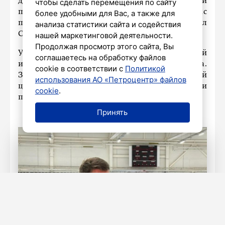
дух, выплеснуть отрицательные эмоции и
чтобы сделать перемещения по сайту
приобрести положительные. Поэтому у нас
более удобными для Вас, а также для
партия очень спортивная», — подчеркнул
анализа статистики сайта и содействия
Сергей Боярский.
нашей маркетинговой деятельности.
Продолжая просмотр этого сайта, Вы
Участникам предстоит провести серию матчей
соглашаетесь на обработку файлов
и определить сильнейшие команды турнира.
cookie в соответствии с
Политикой
Завершатся соревнования торжественной
использования АО «Петроцентр» файлов
церемонией награждения победителей и
cookie
.
призёров.
Принять