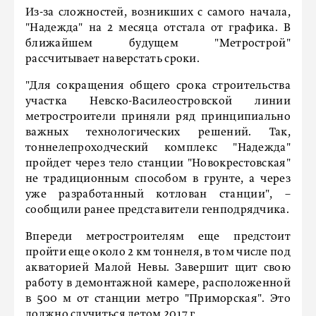
Из-за сложностей, возникших с самого начала,
"Надежда" на 2 месяца отстала от графика. В
ближайшем будущем "Метрострой"
рассчитывает наверстать сроки.
"Для сокращения общего срока строительства
участка Невско-Василеостровской линии
метростроители приняли ряд принципиально
важных технологических решений. Так,
тоннелепроходческий комплекс "Надежда"
пройдет через тело станции "Новокрестовская"
не традиционным способом в грунте, а через
уже разработанный котлован станции", –
сообщили ранее представители генподрядчика.
Впереди метростроителям еще предстоит
пройти еще около 2 км тоннеля, в том числе под
акваторией Малой Невы. Завершит щит свою
работу в демонтажной камере, расположенной
в 500 м от станции метро "Приморская". Это
должно случиться летом 2017 г.