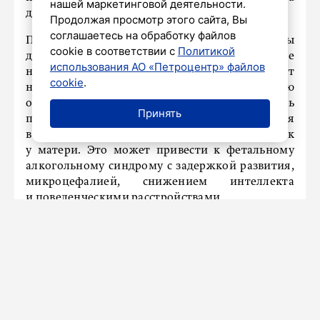
нашей маркетинговой деятельности.
до зачатия имеет значение.
Продолжая просмотр этого сайта, Вы
соглашаетесь на обработку файлов
По словам эксперта, важно различать периоды
cookie в соответствии с
Политикой
до и после зачатия. Когда беременность уже
использования АО «Петроцентр» файлов
наступила, алкоголь и курение действуют
cookie
.
не столько на гены, сколько напрямую
отравляют развивающийся плод. Алкоголь
Принять
проходит через плаценту, и его концентрация
в крови ребенка становится такой же, как
у матери. Это может привести к фетальному
алкогольному синдрому с задержкой развития,
микроцефалией, снижением интеллекта
и поведенческими расстройствами.
Курение вызывает спазм сосудов плаценты
и хроническую гипоксию плода, что ведет
к задержке внутриутробного развития,
преждевременным родам и порокам сердца.
Ранее
стало известно
, на какие технологии
против старения делают ставку в России.