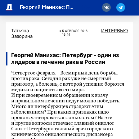
18
Георгий Манихас: Петербург - один из лидеров в лечении рака в России
Татьяна
ИНТЕРВЬЮ
5 ФЕВРАЛЯ 2016
16:44
Зазорина
Георгий Манихас: Петербург - один из
лидеров в лечении рака в России
Четвертое февраля – Всемирный день борьбы
против рака. Сегодня рак уже не смертный
приговор, а болезнь, с которой успешно борются
медики и пациенты всего мира.
И при своевременном обращении к врачу
и правильном лечении недуг можно победить.
Много ли петербуржцев страдают этим
заболеванием? При каких признаках надо
проконсультироваться с онкологом? На эти
и другие вопросы отвечает главный онколог
Санкт-Петербурга главный врач городского
клинического онкологического диспансера