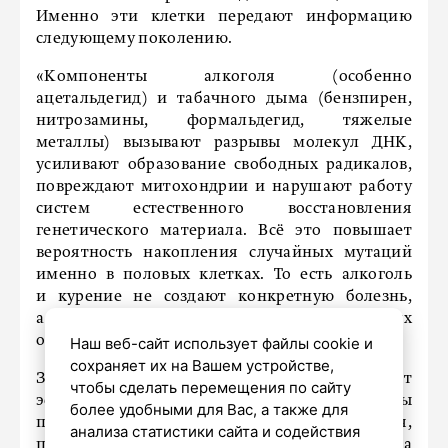
Именно эти клетки передают информацию
следующему поколению.
«Компоненты алкоголя (особенно
ацетальдегид) и табачного дыма (бензпирен,
нитрозамины, формальдегид, тяжелые
металлы) вызывают разрывы молекул ДНК,
усиливают образование свободных радикалов,
повреждают митохондрии и нарушают работу
систем естественного восстановления
генетического материала. Всё это повышает
вероятность накопления случайных мутаций
именно в половых клетках. То есть алкоголь
и курение не создают конкретную болезнь,
а повышают риск случайных генетических
ошибок», – рассказала генетик.
Наш веб-сайт использует файлы cookie и
сохраняет их на Вашем устройстве,
Захаржевская отметила, что у мужчин этот
чтобы сделать перемещения по сайту
эффект особенно показателен: сперматозоиды
более удобными для Вас, а также для
полностью обновляются примерно за 74 дня,
анализа статистики сайта и содействия
поэтому образ жизни отца за 2–3 месяца