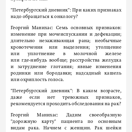
"Петербургский дневник":
При каких признаках
надо обращаться к онкологу?
Георгий Манихас:
Семь основных признаков:
изменение при мочеиспускании и дефекации;
длительно незаживающая рана; необычные
кровотечения или выделения; утолщение
или уплотнение в молочной железе
или где‑нибудь вообще; расстройства желудка
и затруднение глотания; явные изменения
родинки или бородавки; надсадный кашель
или охриплость голоса.
"Петербургский дневник":
В каком возрасте,
даже если нет тревожных признаков,
рекомендуется проходить обследования на рак?
Георгий Манихас:
Дадим своеобразную
"дорожную карту" пациента по основным
видам рака. Начнем с женщин. Рак шейки