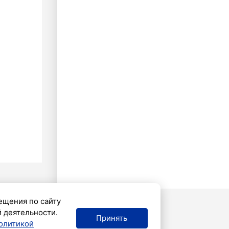
ещения по сайту
й деятельности.
Принять
олитикой