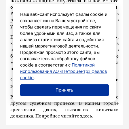
пожилой женщине. Ему отказали и после этого
он начал нецензурно ругаться на весь вагон.
Руганью дело не обошлось: мужчина выбил из
Наш веб-сайт использует файлы cookie и
рук девушки телефон и как минимум один раз
сохраняет их на Вашем устройстве,
ударил ее по лицу.
чтобы сделать перемещения по сайту
более удобными для Вас, а также для
По прибытии поезда на станцию «Шушары»,
анализа статистики сайта и содействия
хулиган хотел убежать от охраны – перелез
нашей маркетинговой деятельности.
через забор, спрыгнул на пути и распылил газ из
Продолжая просмотр этого сайта, Вы
баллончика в сторону сотрудников. В суде
соглашаетесь на обработку файлов
мужчина признал свою вину. Он выплатил
cookie в соответствии с
Политикой
пострадавшей компенсацию и извинился.
использования АО «Петроцентр» файлов
cookie
.
Суд учел имеющуюся у мужчины судимость и
вынес приговор о заключении на три года.
Принять
Ранее «Петербургский дневник» рассказывал о
другом судебном процессе. В нашем городе
арестовали двоих, пытавших кипятком
должника. Подробнее
читайте здесь.