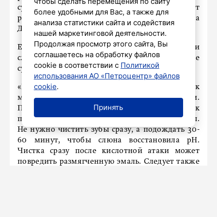
чтобы сделать перемещения по сайту
сухость во рту (ксеростомию), что способствует
более удобными для Вас, а также для
размножению бактерий», — отметила
анализа статистики сайта и содействия
Дьячкова.
нашей маркетинговой деятельности.
Продолжая просмотр этого сайта, Вы
Если полностью отказаться от газировки
соглашаетесь на обработку файлов
сложно, есть простые привычки, которые
cookie в соответствии с
Политикой
существенно снизят ее вред для зубов.
использования АО «Петроцентр» файлов
cookie
.
«Пить газировку лучше через трубочку, так
минимизируется контакт напитка с зубами.
Принять
Прополоскать рот водой сразу после того, как
попили, смывая остатки сахара и кислоты.
Не нужно чистить зубы сразу, а подождать 30-
60 минут, чтобы слюна восстановила pH.
Чистка сразу после кислотной атаки может
повредить размягченную эмаль. Следует также
использовать фторсодержащую пасту, которая
укрепляет эмаль и защищает от кислот.
Жевательная резинка без сахара нейтрализует
действие сахаров и кислот, стимулирует
слюноотделение», — советует Дьячкова.