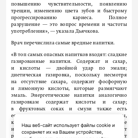
повышению чувствительности, появлению
трещин, изменению цвета зубов и быстрому
прогрессированию кариеса. Полное
разрушение — это вопрос времени и частоты
употребления», — указала Дьячкова.
Врач перечислила самые вредные напитки.
«В топ самых опасных напитков входят: сладкие
газированные напитки. Содержат и сахар,
и кислоты — двойной удар по эмали;
диетическая газировка, поскольку несмотря
на отсутствие сахара, содержит фосфорную
и лимонную кислоты, которые размягчают
эмаль. Энергетические напитки аналогично
газировкам содержат кислоты и сахар;
в фруктовых соках и смузи также есть
естественные сахара и органические кислоты,
которые повреждают эмаль. Танины от кофе
Наш веб-сайт использует файлы cookie и
и чая с сахаром окрашивают зубы и создают
сохраняет их на Вашем устройстве,
риск кариеса. Алкогольные напитки вызывают