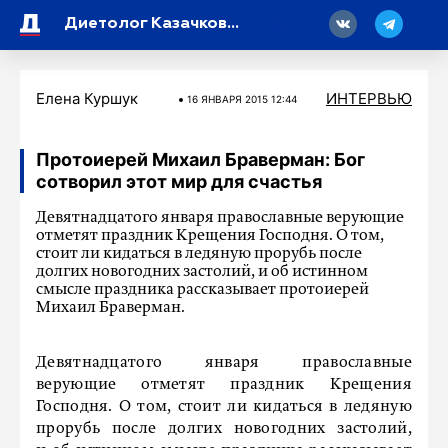
18
Диетолог Казачкова назвала симптомы дефицита витаминов в организме
Елена Куршук
ИНТЕРВЬЮ
16 ЯНВАРЯ 2015 12:44
Прото­иерей Михаил Браверман: Бог
сотворил этот мир для счастья
Девятнадцатого января православные верующие
отметят праздник Крещения Господня. О том,
стоит ли кидаться в ледяную прорубь после
долгих новогодних застолий, и об истинном
смысле праздника рассказывает прото­иерей
Михаил Браверман.
Девятнадцатого января православные
верующие отметят праздник Крещения
Господня. О том, стоит ли кидаться в ледяную
прорубь после долгих новогодних застолий,