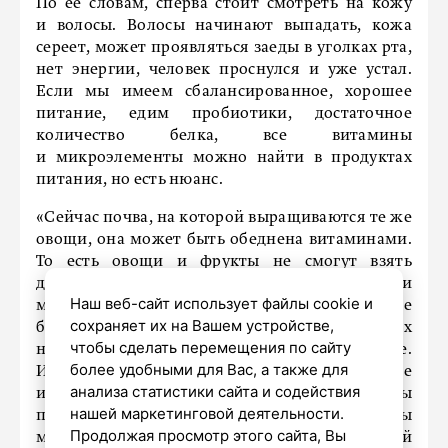
По ее словам, сперва стоит смотреть на кожу
и волосы. Волосы начинают выпадать, кожа
сереет, может проявляться заеды в уголках рта,
нет энергии, человек проснулся и уже устал.
Если мы имеем сбалансированное, хорошее
питание, едим пробиотики, достаточное
количество белка, все витамины
и микроэлементы можно найти в продуктах
питания, но есть нюанс.
«Сейчас почва, на которой выращиваются те же
овощи, она может быть обеднена витаминами.
То есть овощи и фрукты не смогут взять
достаточное количество витаминов. И если
Наш веб-сайт использует файлы cookie и
мы говорим, например, про фрукты, они вроде
сохраняет их на Вашем устройстве,
большие, вкусные, сладкие, но витаминов в них
чтобы сделать перемещения по сайту
намного меньше, а сахара намного больше.
более удобными для Вас, а также для
Именно поэтому сейчас берет распространение
анализа статистики сайта и содействия
история о том, что мы все должны
нашей маркетинговой деятельности.
периодически пропивать витамины, хотя бы
Продолжая просмотр этого сайта, Вы
мультивитаминный комплекс в осенний