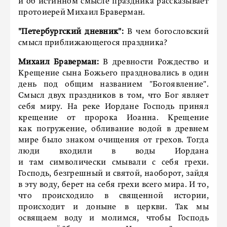
и об истинном смысле праздника рассказывает
прото­иерей Михаил Браверман.
"Петербургский дневник":
В чем богословский
смысл приближающегося праздника?
Михаил Браверман:
В древности Рождество и
Крещение сына Божьего праздновались в один
день под общим названием "Богоявление".
Смысл двух праздников в том, что Бог являет
себя миру. На реке Иордане Господь принял
крещение от пророка Иоанна. Крещение
как погружение, обливание водой в древнем
мире было знаком очищения от грехов. Тогда
люди входили в воды Иордана
и там символически смывали с себя грехи.
Господь, безгрешный и святой, наоборот, зайдя
в эту воду, берет на себя грехи всего мира. И то,
что происходило в священной истории,
происходит и доныне в церкви. Так мы
освящаем воду и молимся, чтобы Гос­подь