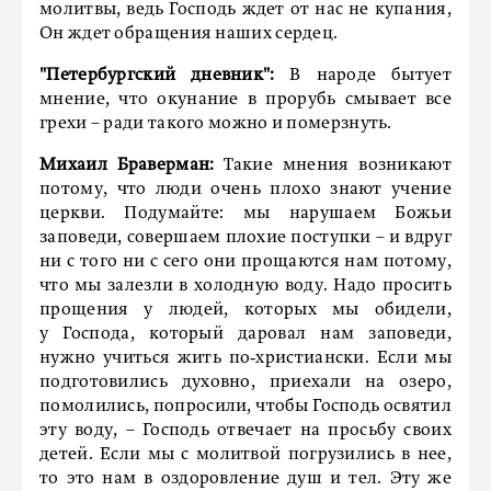
молитвы, ведь Господь ждет от нас не купания,
Он ждет обращения наших сердец.
"Петербургский дневник":
В народе бытует
мнение, что окунание в прорубь смывает все
грехи – ради такого можно и померзнуть.
Михаил Браверман:
Такие мнения возникают
потому, что люди очень плохо знают учение
церкви. Подумайте: мы нарушаем Божьи
заповеди, совершаем плохие поступки – и вдруг
ни с того ни с сего они прощаются нам потому,
что мы залезли в холодную воду. Надо просить
прощения у людей, которых мы обидели,
у Господа, который даровал нам заповеди,
нужно учиться жить по‑христиански. Если мы
подготовились духовно, приехали на озеро,
помолились, попросили, чтобы Господь освятил
эту воду, – Господь отвечает на просьбу своих
детей. Если мы с молитвой погрузились в нее,
то это нам в оздоровление душ и тел. Эту же