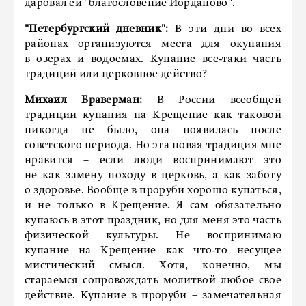
даровал ей "благословение Иорданово".
"Петербургский дневник":
В эти дни во всех
районах организуются места для окунания
в озерах и водоемах. Купание все‑таки часть
традиций или церковное действо?
Михаил Браверман:
В России всеобщей
традиции купания на Крещение как таковой
никогда не было, она по­явилась после
советского периода. Но эта новая традиция мне
нравится – если люди воспринимают это
не как замену походу в церковь, а как заботу
о здоровье. Вообще в проруби хорошо купаться,
и не только в Крещение. Я сам обязательно
купаюсь в этот праздник, но для меня это часть
физической культуры. Не воспринимаю
купание на Крещение как что‑то несущее
мистичес­кий смысл. Хотя, конечно, мы
стараемся сопровождать молитвой любое свое
действие. Купание в проруби – замечательная