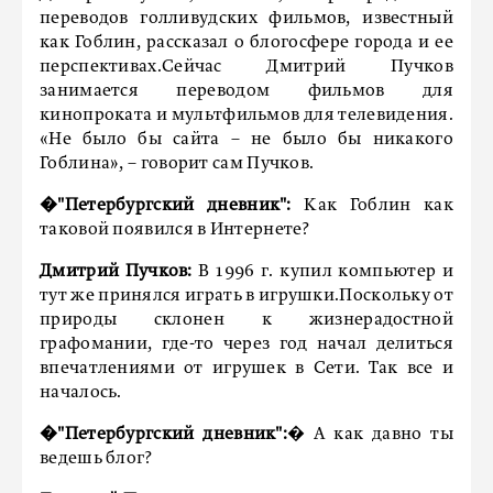
переводов голливудских фильмов, известный
как Гоблин, рассказал о блогосфере города и ее
перспективах.Сейчас Дмитрий Пучков
занимается переводом фильмов для
кинопроката и мультфильмов для телевидения.
«Не было бы сайта – не было бы никакого
Гоблина», – говорит сам Пучков.
�"Петербургский дневник":
Как Гоблин как
таковой появился в Интернете?
Дмитрий Пучков:
В 1996 г. купил компьютер и
тут же принялся играть в игрушки.Поскольку от
природы склонен к жизнерадостной
графомании, где-то через год начал делиться
впечатлениями от игрушек в Сети. Так все и
началось.
�"Петербургский дневник":
� А как давно ты
ведешь блог?