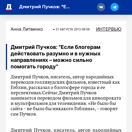
18
Дмитрий Пучков: "Если блогерам действовать разумно и в нужных направлениях – можно сильно помогать городу"
Анна Литвинко
ИНТЕРВЬЮ
21 АВГУСТА 2013 09:09
Дмитрий Пучков: "Если блогерам
действовать разумно и в нужных
направлениях – можно сильно
помогать городу"
Дмитрий Пучков, писатель, автор пародийных
переводов голливудских фильмов, известный как
Гоблин, рассказал о блогосфере города и ее
перспективах.Сейчас Дмитрий Пучков
занимается переводом фильмов для кинопроката
и мультфильмов для телевидения. «Не было бы
сайта – не было бы никакого Гоблина», – говорит
сам Пучков.
Дмитрий Пучков, писатель, автор пародийных