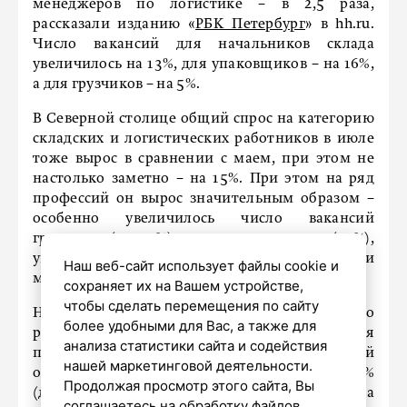
менеджеров по логистике − в 2,5 раза,
рассказали изданию «
РБК Петербург
» в hh.ru.
Число вакансий для начальников склада
увеличилось на 13%, для упаковщиков − на 16%,
а для грузчиков − на 5%.
В Северной столице общий спрос на категорию
складских и логистических работников в июле
тоже вырос в сравнении с маем, при этом не
настолько заметно − на 15%. При этом на ряд
профессий он вырос значительным образом −
особенно увеличилось число вакансий
грузчиков (на 49%), начальников склада (41%),
упаковщиков, комплектовщиков и
Наш веб-сайт использует файлы cookie и
маркировщиков (32%).
сохраняет их на Вашем устройстве,
чтобы сделать перемещения по сайту
На фоне нехватки сотрудников также начало
более удобными для Вас, а также для
расти вознаграждение: медианная
анализа статистики сайта и содействия
предлагаемая зарплата в Ленинградской
нашей маркетинговой деятельности.
области для начальников склада выросла на 11%
Продолжая просмотр этого сайта, Вы
(до 100 тысяч рублей), для упаковщиков − на
соглашаетесь на обработку файлов