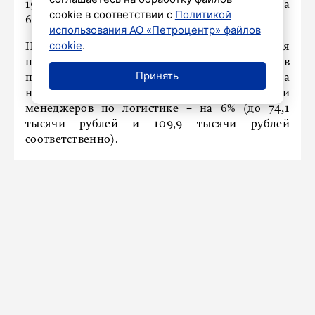
19% (до 100 тысяч рублей), для грузчиков − на
cookie в соответствии с
Политикой
6% (до 69,5 тысячи рублей).
использования АО «Петроцентр» файлов
cookie
.
На петербургском рынке труда медианная
предлагаемая заработная плата кладовщиков
Принять
по итогам июля по сравнению с маем выросла
на 4% (до 89,1 тысячи рублей), диспетчеров и
менеджеров по логистике − на 6% (до 74,1
тысячи рублей и 109,9 тысячи рублей
соответственно).
НАШ ГОРОД
Фото: как прошли учения по
ликвидации последствий ДТП на
трассе «Сортавала»
Сегодня в 00:35