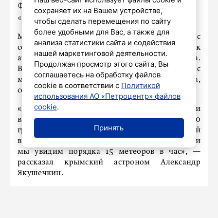
Фото: сгенерировано нейросетью
сохраняет их на Вашем устройстве,
«Шедеврум»
чтобы сделать перемещения по сайту
более удобными для Вас, а также для
Метеорный поток Персеид можно наблюдать с
анализа статистики сайта и содействия
середины июля до конца августа. Пик
нашей маркетинговой деятельности.
активности приходится обычно на 11-13 августа.
Продолжая просмотр этого сайта, Вы
В этом году самое больше число метеоров в час
соглашаетесь на обработку файлов
можно будет увидеть с 5:00 мск 13 августа,
cookie в соответствии с
Политикой
сообщает РИА Новости.
использования АО «Петроцентр» файлов
cookie
.
«Если пересчитать для широты Крыма, то при
высоте радианта (в созвездии Персей) 60
Принять
градусов над горизонтом и предельной
видимой звездной величине около плюс пяти
мы увидим порядка 15 метеоров в час», —
рассказал крымский астроном Александр
Якушечкин.
Он посоветовал наблюдать поток все три ночи,
11,12 и 13 августа, так как могут произойти
неожиданные всплески активности.